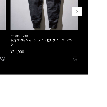
WP WESTPOINT
WP WESTPOINT
ジー
限定 SEAN/ショーン ツイル 裾リブイージーパン
限定 DAVID/デイヴィッド インデ
ツ
イージーパンツ
¥31,900
¥33,000