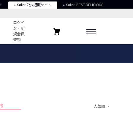
ン
Safari公式通販サイト
Safari BEST DELICIOUS
ログイ
ン・新
規会員
登録
ログイン・新規会員登録
お気に入りアイテム
ガイド
お気に入りブランド
お気に入り記事
最近チェックしたアイテム
格
人気順
ポリシー
関する法律