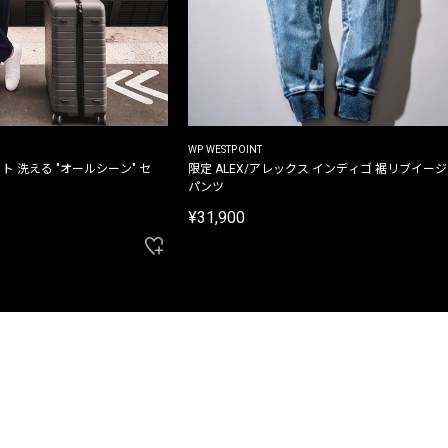
WP WESTPOINT
ト 洗える "オールシーン" セ
限定 ALEX/アレックス インディゴ 裾リブイー
パンツ
¥31,900