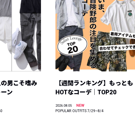
人の男こそ嗜み
【週間ランキング】もっとも
トーン
HOTなコーデ｜TOP20
NEW
2026.08.05
40
POPULAR OUTFITS 7/29~8/4