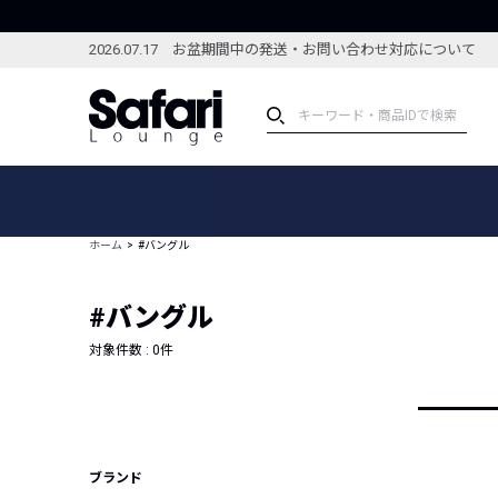
2026.07.17 お盆期間中の発送・お問い合わせ対応について
アイテム
スペシャル
カテゴリーから探す
スペシャルフィーチャ
ホーム
#バングル
ブランドから探す
特集記事
絞り込んで探す
#バングル
新着アイテム
コーディネート
編集部のおすすめアイテム
対象件数 :
0
件
編集部のおすすめコー
ランキング
雑誌・カタログ掲載アイテム
セール
ブランド