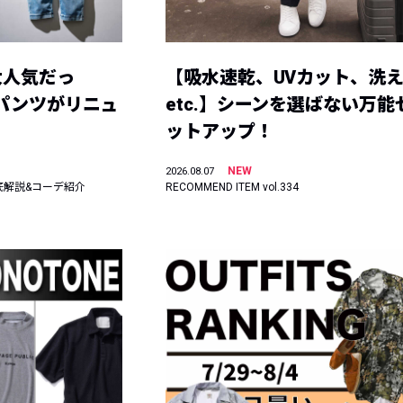
大人気だっ
【吸水速乾、UVカット、洗
ーパンツがリニュ
etc.】シーンを選ばない万能
ットアップ！
NEW
2026.08.07
底解説&コーデ紹介
RECOMMEND ITEM vol.334