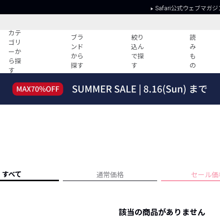
Safari公式ウェブマガジ
カテ
ブラ
絞り
読
ゴリ
ンド
込ん
み
ーか
から
で探
も
ら探
探す
す
の
す
読みもの
ガイド
ー
すべての記事
ショッピング
2026年のイチオシTシャツ！
初めての方
“WP”のイージーパンツを徹底解説&コ
Club Safari
ーデ紹介
よくある質問
HOTなコーデ TOP20
会社概要
ディネート
新ブランドご紹介！
会員利用規約
すべて
通常価格
セール価
人気記事ランキング
プライバシー
バイヤーズ レコメンド
特定商取引に
今週の別注アイテム
該当の商品がありません
ウィークリーコーデ