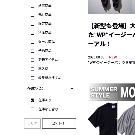
通常商品
先行商品
限定商品
【新型も登場】
別注商品
た”WP”イージ
セール商品
ーアル！
予約商品
NEW
2026.08.08
新着アイテム
“WP”のイージーパンツを徹
再入荷
編集部おすすめ
在庫状況
在庫あり
在庫なし含む
クリア
絞り込む