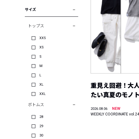
サイズ
トップス
XXS
XS
S
M
L
重見え回避！大
XL
たい真夏のモノ
XXL
ボトムス
NEW
2026.08.06
WEEKLY COORDINATE vol.2
28
29
30