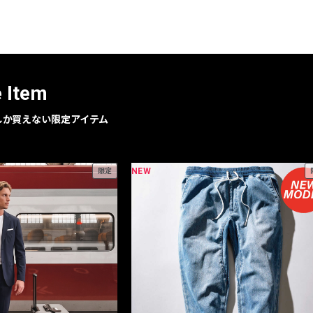
レコメンドアイテム
ピックアップアイテム
フォーカスブランド
セールおすすめアイテム
e Item
人気アイテム TOP 15
geでしか買えない限定アイテム
NEW
限定