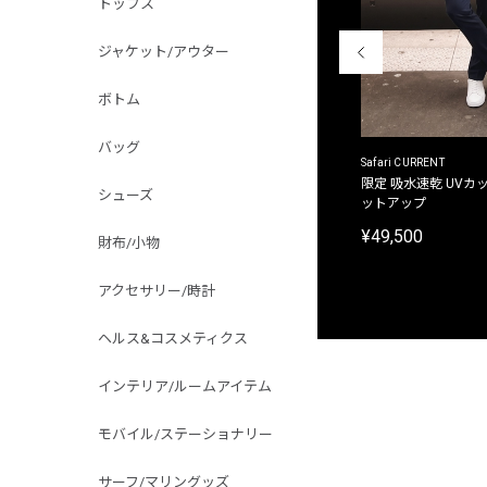
トップス
ジャケット/アウター
ボトム
バッグ
ACANTHUS
Safari CURRENT
別注限定 フード付き チェックシャツジャケット
限定 吸水速乾 UVカッ
シューズ
ットアップ
¥31,900
¥49,500
財布/小物
アクセサリー/時計
ヘルス&コスメティクス
インテリア/ルームアイテム
モバイル/ステーショナリー
サーフ/マリングッズ