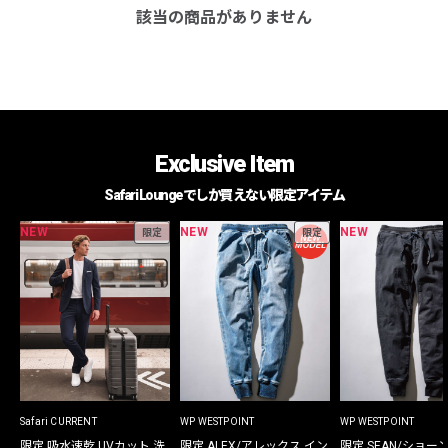
該当の商品がありません
Exclusive Item
Safari Loungeでしか買えない限定アイテム
NEW
NEW
NEW
限定
限定
Safari CURRENT
WP WESTPOINT
WP WESTPOINT
限定 吸水速乾 UVカット 洗
限定 ALEX/アレックス イン
限定 SEAN/ショー