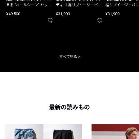
える "オールシーン" セット
ディゴ 裾リブイージーパン
裾リブイージーパン
アップ
ツ
¥49,500
¥31,900
¥31,900
すべて見る
最新の読みもの