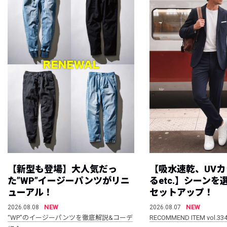
【新型も登場】大人気だっ
【吸水速乾、UV
た”WP”イージーパンツがリニ
るetc.】シーン
ューアル！
セットアップ！
NEW
NEW
2026.08.08
2026.08.07
“WP”のイージーパンツを徹底解説&コーデ
RECOMMEND ITEM vol.33