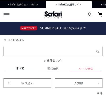
Safari公式ウェブマガジン
Safari公式通販サイト
Sa
ホーム
#バングル
対象件数 : 0件
すべて
通常価格
セール価格
絞り込み
人気順
0 件