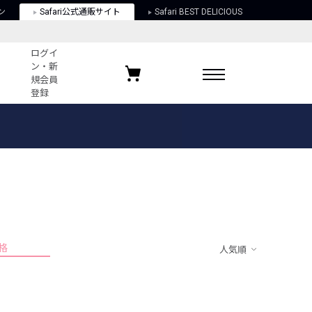
ン
Safari公式通販サイト
Safari BEST DELICIOUS
ログイ
ン・新
規会員
登録
ログイン・新規会員登録
お気に入りアイテム
ガイド
お気に入りブランド
お気に入り記事
最近チェックしたアイテム
格
人気順
ポリシー
関する法律