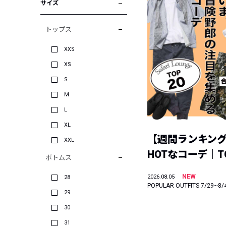
サイズ
トップス
XXS
XS
S
M
L
XL
【週間ランキン
XXL
HOTなコーデ｜TO
ボトムス
NEW
2026.08.05
28
POPULAR OUTFITS 7/29~8/
29
30
31