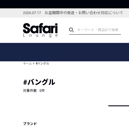
2026.07.17 お盆期間中の発送・お問い合わせ対応について
アイテム
スペシャル
カテゴリーから探す
スペシャルフィーチャ
ホーム
#バングル
ブランドから探す
特集記事
絞り込んで探す
#バングル
新着アイテム
コーディネート
編集部のおすすめアイテム
対象件数 :
0
件
編集部のおすすめコー
ランキング
雑誌・カタログ掲載アイテム
セール
ブランド