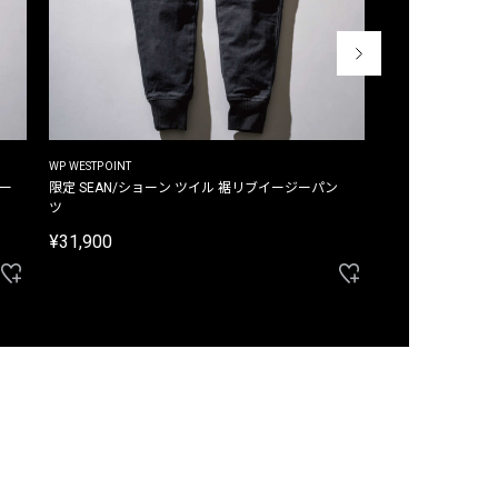
WP WESTPOINT
WP WESTPOINT
ジー
限定 SEAN/ショーン ツイル 裾リブイージーパン
限定 DAVID/デイヴィッド インデ
ツ
イージーパンツ
¥31,900
¥33,000