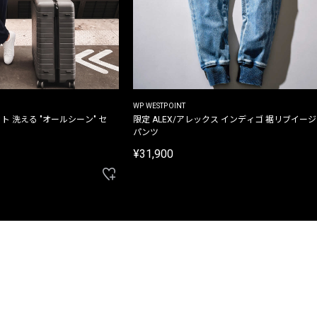
WP WESTPOINT
ト 洗える "オールシーン" セ
限定 ALEX/アレックス インディゴ 裾リブイー
パンツ
¥31,900