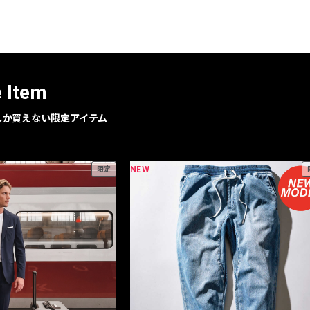
レコメンドアイテム
ピックアップアイテム
フォーカスブランド
セールおすすめアイテム
e Item
人気アイテム TOP 15
geでしか買えない限定アイテム
NEW
限定