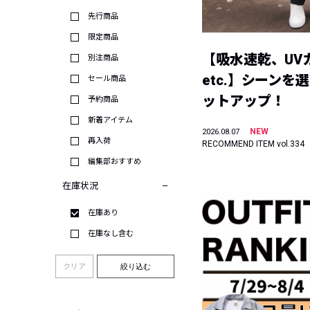
先行商品
限定商品
【吸水速乾、UV
別注商品
etc.】シーンを
セール商品
ットアップ！
予約商品
新着アイテム
NEW
2026.08.07
再入荷
RECOMMEND ITEM vol.334
編集部おすすめ
在庫状況
在庫あり
在庫なし含む
クリア
絞り込む