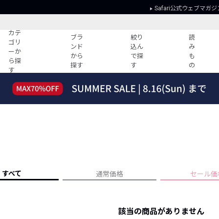
Safari公式ウェブマガジ
カテ
ブラ
絞り
読
ゴリ
ンド
込ん
み
ーか
から
で探
も
ら探
探す
す
の
す
読みもの
ガイド
ー
すべての記事
ショッピング
2026年のイチオシTシャツ！
初めての方
“WP”のイージーパンツを徹底解説&コ
Club Safari
ーデ紹介
よくある質問
HOTなコーデ TOP20
会社概要
ディネート
新ブランドご紹介！
会員利用規約
すべて
通常価格
セール価
人気記事ランキング
プライバシー
バイヤーズ レコメンド
特定商取引に
今週の別注アイテム
該当の商品がありません
ウィークリーコーデ