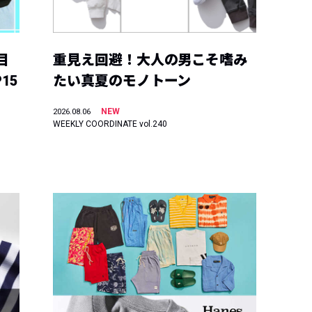
目
重見え回避！大人の男こそ嗜み
15
たい真夏のモノトーン
NEW
2026.08.06
WEEKLY COORDINATE vol.240