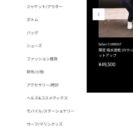
ジャケット/アウター
ボトム
バッグ
ACANTHUS
Safari CURRENT
シューズ
別注限定 フード付き チェックシャツジャケット
限定 吸水速乾 UVカッ
ットアップ
¥31,900
ファッション雑貨
¥49,500
財布/小物
アクセサリー/時計
ヘルス&コスメティクス
モバイル/ステーショナリー
サーフ/マリングッズ