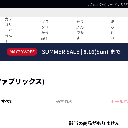
Safari公式ウェブマガジ
カテ
ブラ
絞り
読
ゴリ
ンド
込ん
み
ーか
から
で探
も
ら探
探す
す
の
す
読みもの
ガイド
ー
すべての記事
ショッピング
2026年のイチオシTシャツ！
初めての方
“WP”のイージーパンツを徹底解説&コ
Club Safari
ーデ紹介
ングファブリックス)
よくある質問
HOTなコーデ TOP20
会社概要
ディネート
新ブランドご紹介！
会員利用規約
すべて
通常価格
セール価
人気記事ランキング
プライバシー
バイヤーズ レコメンド
特定商取引に
今週の別注アイテム
該当の商品がありません
ウィークリーコーデ