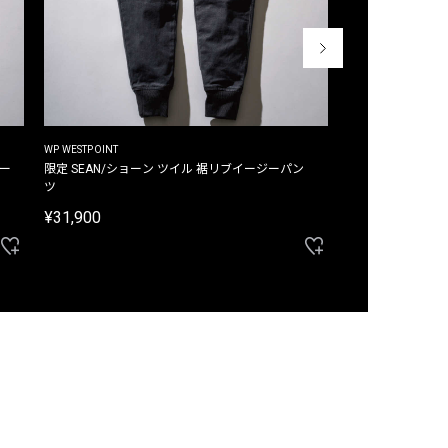
WP WESTPOINT
WP WESTPOINT
ジー
限定 SEAN/ショーン ツイル 裾リブイージーパン
限定 DAVID/デイヴィッド インデ
ツ
イージーパンツ
¥31,900
¥33,000