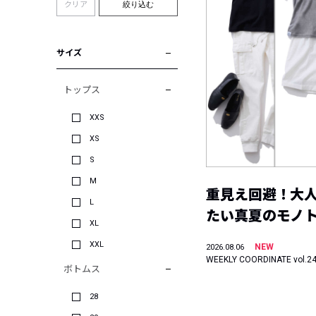
クリア
絞り込む
サイズ
トップス
XXS
XS
S
M
重見え回避！大
L
たい真夏のモノ
XL
XXL
NEW
2026.08.06
WEEKLY COORDINATE vol.2
ボトムス
28