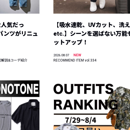
大人気だっ
【吸水速乾、UVカット、洗
ーパンツがリニュ
etc.】シーンを選ばない万能
ットアップ！
NEW
2026.08.07
底解説&コーデ紹介
RECOMMEND ITEM vol.334