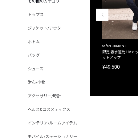
その他のカテゴリ
トップス
ジャケット/アウター
ボトム
ACANTHUS
Safari CURRENT
別注限定 フード付き チェックシャツジャケット
限定 吸水速乾 UVカッ
バッグ
ットアップ
¥31,900
¥49,500
シューズ
財布/小物
アクセサリー/時計
ヘルス&コスメティクス
インテリア/ルームアイテム
モバイル/ステーショナリー