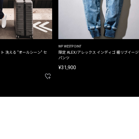
WP WESTPOINT
ト 洗える "オールシーン" セ
限定 ALEX/アレックス インディゴ 裾リブイー
パンツ
¥31,900