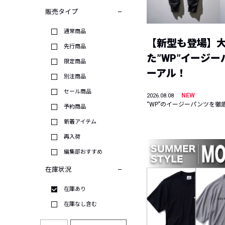
販売タイプ
通常商品
【新型も登場】
先行商品
た”WP”イージ
限定商品
ーアル！
別注商品
セール商品
NEW
2026.08.08
“WP”のイージーパンツを徹
予約商品
新着アイテム
再入荷
編集部おすすめ
在庫状況
在庫あり
在庫なし含む