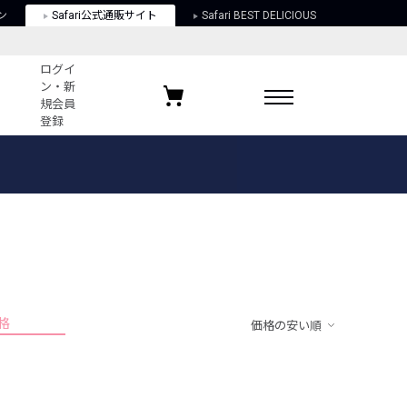
ン
Safari公式通販サイト
Safari BEST DELICIOUS
ログイ
ン・新
規会員
登録
ログイン・新規会員登録
お気に入りアイテム
ガイド
お気に入りブランド
お気に入り記事
最近チェックしたアイテム
格
価格の安い順
ポリシー
関する法律