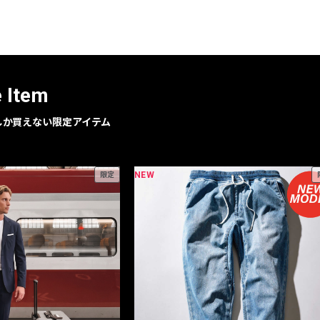
レコメンドアイテム
ピックアップアイテム
フォーカスブランド
セールおすすめアイテム
e Item
人気アイテム TOP 15
geでしか買えない限定アイテム
NEW
限定