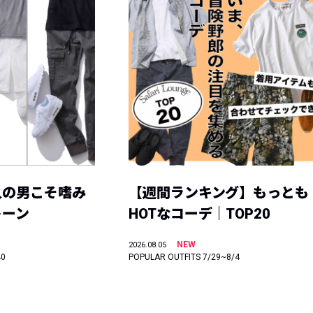
人の男こそ嗜み
【週間ランキング】もっとも
トーン
HOTなコーデ｜TOP20
NEW
2026.08.05
40
POPULAR OUTFITS 7/29~8/4