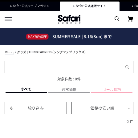
Safari公式ウェブマガジン
Safari公式通販サイト
Sa
ホーム
グッズ | THING FABRICS (シングファブリックス)
対象件数 : 0件
すべて
通常価格
セール価格
絞り込み
価格の安い順
0 件