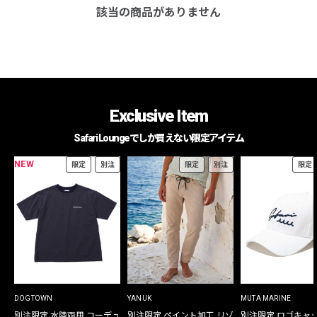
該当の商品がありません
Exclusive Item
Safari Loungeでしか買えない限定アイテム
NEW
限定
別注
限定
別注
限定
DOGTOWN
YANUK
MUTA MARINE
別注限定 水陸両用 コーデュ
別注限定 ペイント加工 リゾ
別注限定 ロゴキャ