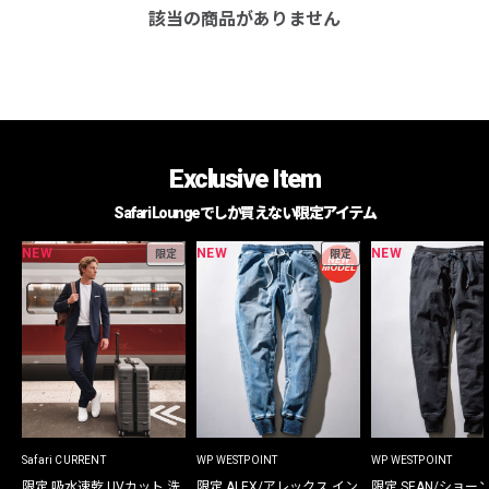
該当の商品がありません
Exclusive Item
Safari Loungeでしか買えない限定アイテム
NEW
NEW
NEW
限定
限定
Safari CURRENT
WP WESTPOINT
WP WESTPOINT
限定 吸水速乾 UVカット 洗
限定 ALEX/アレックス イン
限定 SEAN/ショー