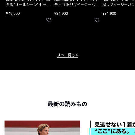
える "オールシーン" セット
ディゴ 裾リブイージーパン
裾リブイージーパン
アップ
ツ
¥49,500
¥31,900
¥31,900
すべて見る
最新の読みもの