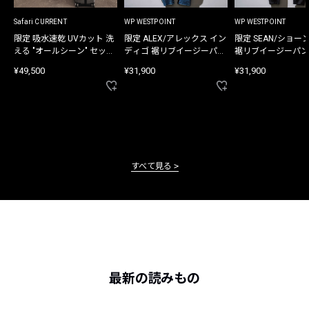
Safari CURRENT
WP WESTPOINT
WP WESTPOINT
限定 吸水速乾 UVカット 洗
限定 ALEX/アレックス イン
限定 SEAN/ショー
える "オールシーン" セット
ディゴ 裾リブイージーパン
裾リブイージーパン
アップ
ツ
¥49,500
¥31,900
¥31,900
すべて見る
最新の読みもの