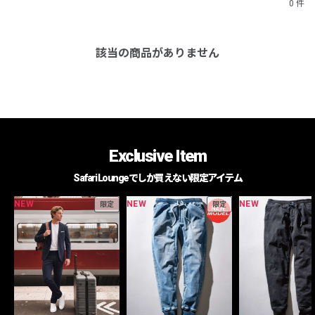
0 件
該当の商品がありません
Exclusive Item
Safari Loungeでしか買えない限定アイテム
NEW
NEW
NEW
限定
限定