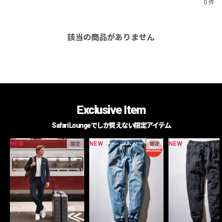
0 件
該当の商品がありません
Exclusive Item
Safari Loungeでしか買えない限定アイテム
NEW
NEW
NEW
限定
限定