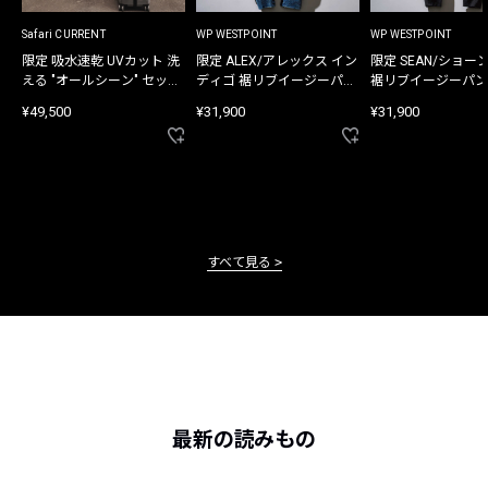
Safari CURRENT
WP WESTPOINT
WP WESTPOINT
限定 吸水速乾 UVカット 洗
限定 ALEX/アレックス イン
限定 SEAN/ショー
える "オールシーン" セット
ディゴ 裾リブイージーパン
裾リブイージーパン
アップ
ツ
¥49,500
¥31,900
¥31,900
すべて見る
最新の読みもの