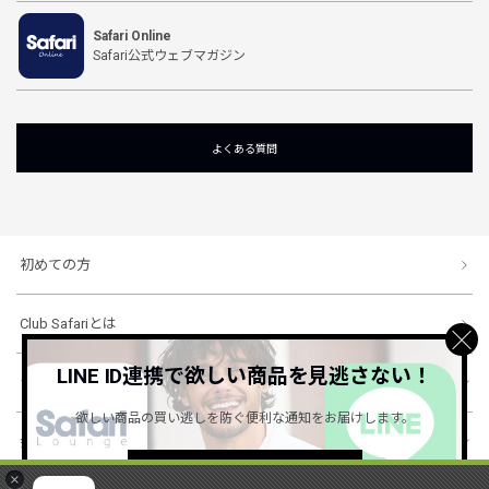
Safari Online
Safari公式ウェブマガジン
よくある質問
初めての方
Club Safariとは
LINE ID連携で欲しい商品を見逃さない！
ショッピングガイド
欲しい商品の買い逃しを防ぐ便利な通知をお届けします。
会社概要・規約
詳しくはこちら ＞
×