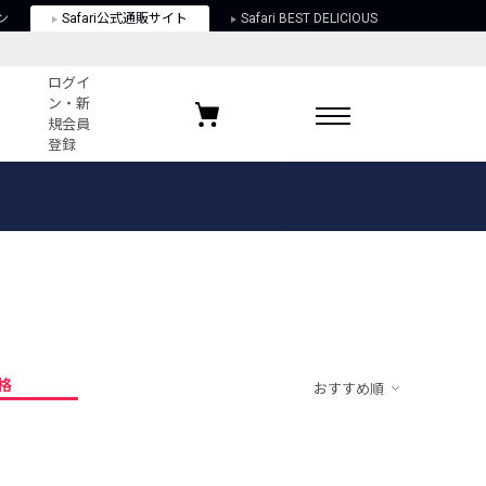
ン
Safari公式通販サイト
Safari BEST DELICIOUS
ログイ
ン・新
規会員
登録
ログイン・新規会員登録
お気に入りアイテム
ガイド
お気に入りブランド
お気に入り記事
最近チェックしたアイテム
格
おすすめ順
ポリシー
関する法律