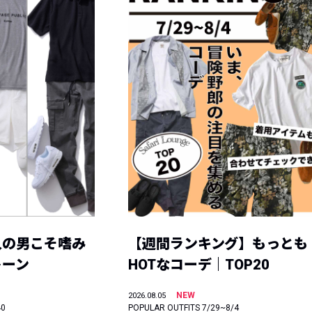
人の男こそ嗜み
【週間ランキング】もっとも
トーン
HOTなコーデ｜TOP20
NEW
2026.08.05
40
POPULAR OUTFITS 7/29~8/4