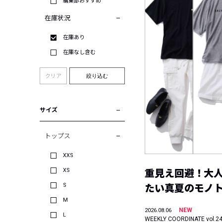
編集部おすすめ
在庫状況
在庫あり
在庫なし含む
クリア
絞り込む
サイズ
トップス
XXS
XS
重見え回避！大
S
たい真夏のモノ
M
NEW
2026.08.06
L
WEEKLY COORDINATE vol.2