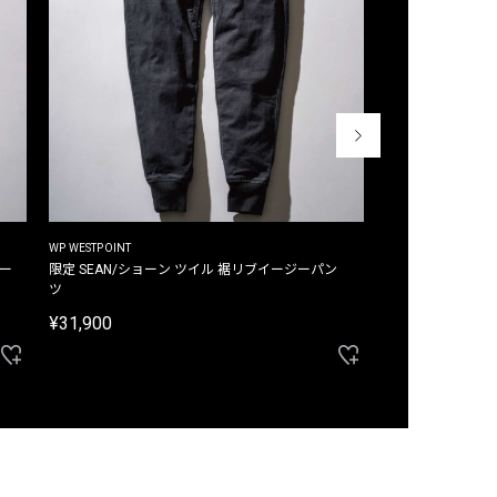
WP WESTPOINT
WP WESTPOINT
ジー
限定 SEAN/ショーン ツイル 裾リブイージーパン
限定 DAVID/デイヴィッド インデ
ツ
イージーパンツ
¥31,900
¥33,000