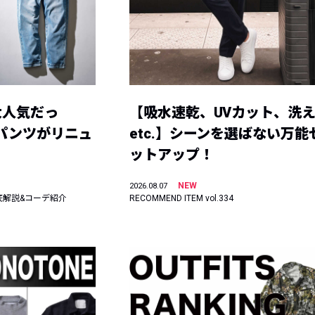
大人気だっ
【吸水速乾、UVカット、洗
ーパンツがリニュ
etc.】シーンを選ばない万能
ットアップ！
NEW
2026.08.07
底解説&コーデ紹介
RECOMMEND ITEM vol.334