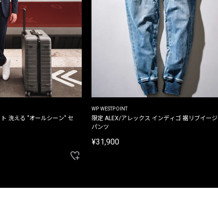
WP WESTPOINT
ト 洗える "オールシーン" セ
限定 ALEX/アレックス インディゴ 裾リブイー
パンツ
¥31,900