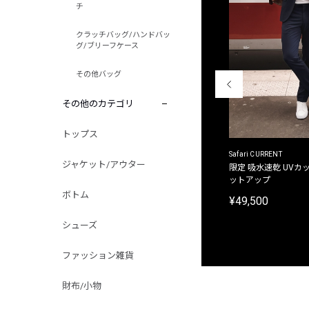
チ
クラッチバッグ/ハンドバッ
グ/ブリーフケース
その他バッグ
その他のカテゴリ
トップス
ACANTHUS
Safari CURRENT
ジャケット/アウター
別注限定 フード付き チェックシャツジャケット
限定 吸水速乾 UVカッ
ットアップ
¥31,900
ボトム
¥49,500
シューズ
ファッション雑貨
財布/小物