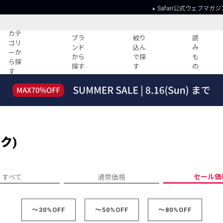
Safari公式ウェブマガジ
カテ
ブラ
絞り
読
ゴリ
ンド
込ん
み
ーか
から
で探
も
ら探
探す
す
の
す
読みもの
ガイド
ー
すべての記事
ショッピング
2026年のイチオシTシャツ！
初めての方
“WP”のイージーパンツを徹底解説&コ
Club Safari
ーデ紹介
ク)
よくある質問
HOTなコーデ TOP20
会社概要
ディネート
新ブランドご紹介！
会員利用規約
セール価
すべて
通常価格
人気記事ランキング
プライバシー
バイヤーズ レコメンド
特定商取引に
今週の別注アイテム
～30%OFF
～50%OFF
～80%OFF
ウィークリーコーデ