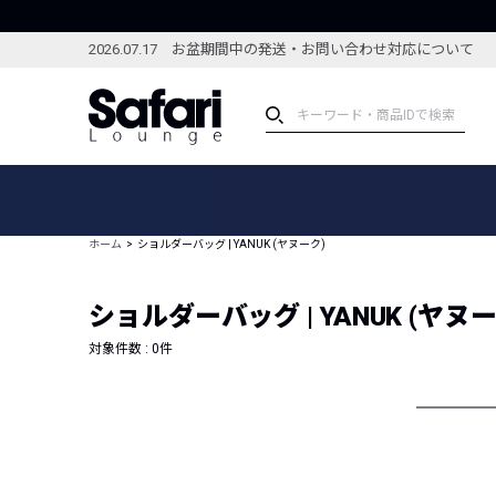
2026.07.17 お盆期間中の発送・お問い合わせ対応について
アイテム
スペシャル
カテゴリーから探す
スペシャルフィーチャ
ホーム
ショルダーバッグ | YANUK (ヤヌーク)
ブランドから探す
特集記事
絞り込んで探す
ショルダーバッグ | YANUK (ヤヌー
新着アイテム
コーディネート
編集部のおすすめアイテム
対象件数 :
0
件
編集部のおすすめコー
ランキング
雑誌・カタログ掲載アイテム
セール