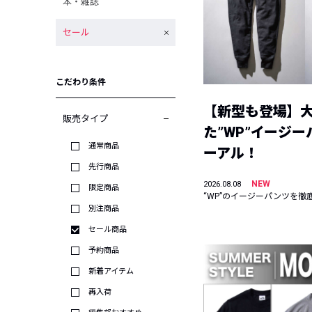
本・雑誌
セール
こだわり条件
【新型も登場】
販売タイプ
た”WP”イージ
通常商品
ーアル！
先行商品
NEW
2026.08.08
限定商品
“WP”のイージーパンツを徹
別注商品
セール商品
予約商品
新着アイテム
再入荷