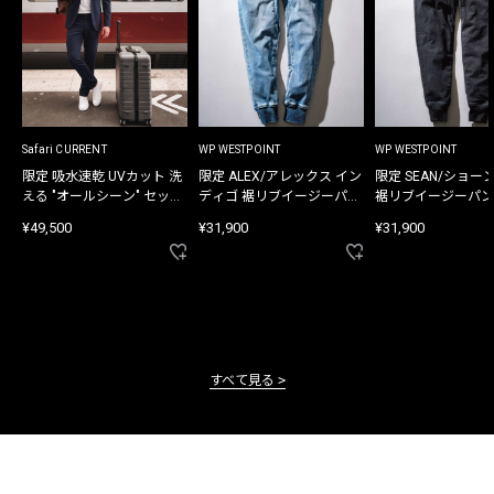
Safari CURRENT
WP WESTPOINT
WP WESTPOINT
限定 吸水速乾 UVカット 洗
限定 ALEX/アレックス イン
限定 SEAN/ショー
える "オールシーン" セット
ディゴ 裾リブイージーパン
裾リブイージーパン
アップ
ツ
¥49,500
¥31,900
¥31,900
すべて見る