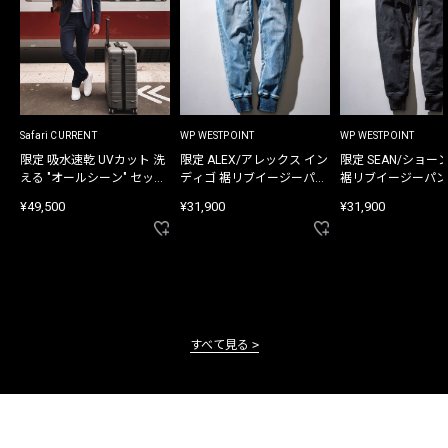
Safari CURRENT
WP WESTPOINT
WP WESTPOINT
限定 吸水速乾 UVカット 洗
限定 ALEX/アレックス イン
限定 SEAN/ショー
える "オールシーン" セット
ディゴ 裾リブイージーパン
裾リブイージーパン
アップ
ツ
¥49,500
¥31,900
¥31,900
すべて見る