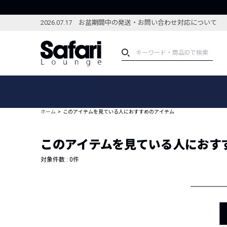
2026.07.17 お盆期間中の発送・お問い合わせ対応について
アイテム
スペシャル
カテゴリーから探す
スペシャルフィーチャ
ホーム
このアイテムを見ている人におすすめのアイテム
ブランドから探す
特集記事
絞り込んで探す
このアイテムを見ている人におす
新着アイテム
コーディネート
編集部のおすすめアイテム
対象件数 :
0
件
編集部のおすすめコー
ランキング
雑誌・カタログ掲載アイテム
セール