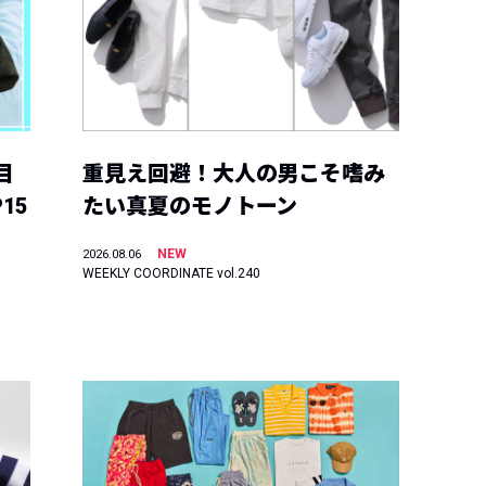
目
重見え回避！大人の男こそ嗜み
15
たい真夏のモノトーン
NEW
2026.08.06
WEEKLY COORDINATE vol.240