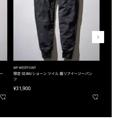
WP WESTPOINT
WP WESTPOINT
ジー
限定 SEAN/ショーン ツイル 裾リブイージーパン
限定 DAVID/デイヴィッド インデ
ツ
イージーパンツ
¥31,900
¥33,000