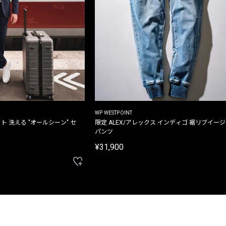
WP WESTPOINT
ト 洗える "オールシーン" セ
限定 ALEX/アレックス インディゴ 裾リブイー
パンツ
¥31,900