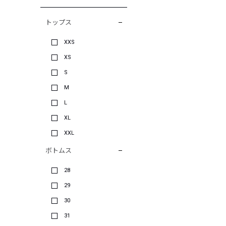
トップス
XXS
XS
S
M
L
XL
XXL
ボトムス
28
29
30
31