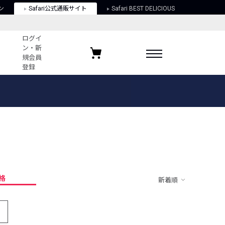
ン
Safari公式通販サイト
Safari BEST DELICIOUS
ログイ
ン・新
規会員
登録
ログイン・新規会員登録
お気に入りアイテム
ガイド
お気に入りブランド
お気に入り記事
最近チェックしたアイテム
格
新着順
ポリシー
関する法律