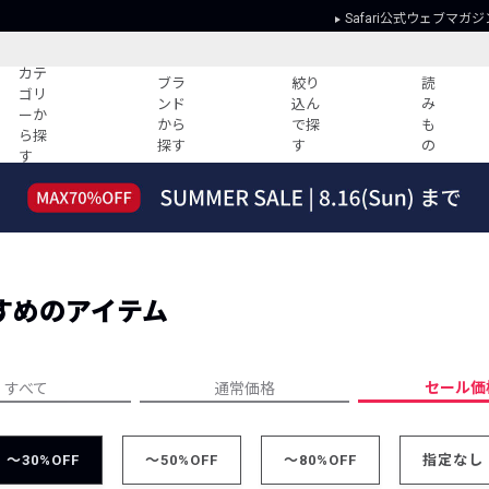
Safari公式ウェブマガジ
カテ
ブラ
絞り
読
ゴリ
ンド
込ん
み
ーか
から
で探
も
ら探
探す
す
の
す
読みもの
ガイド
ー
すべての記事
ショッピング
2026年のイチオシTシャツ！
初めての方
“WP”のイージーパンツを徹底解説&コ
Club Safari
ーデ紹介
すめのアイテム
よくある質問
HOTなコーデ TOP20
会社概要
ディネート
新ブランドご紹介！
会員利用規約
セール価
すべて
通常価格
人気記事ランキング
プライバシー
バイヤーズ レコメンド
特定商取引に
今週の別注アイテム
～30%OFF
～50%OFF
～80%OFF
指定なし
ウィークリーコーデ