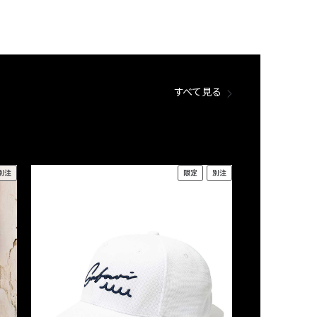
すべて見る
別注
限定
別注