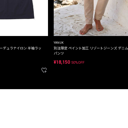
YANUK
コーデュラナイロン 半袖ラッ
別注限定 ペイント加工 リゾートジーンズ デニ
パンツ
¥18,150
50%OFF