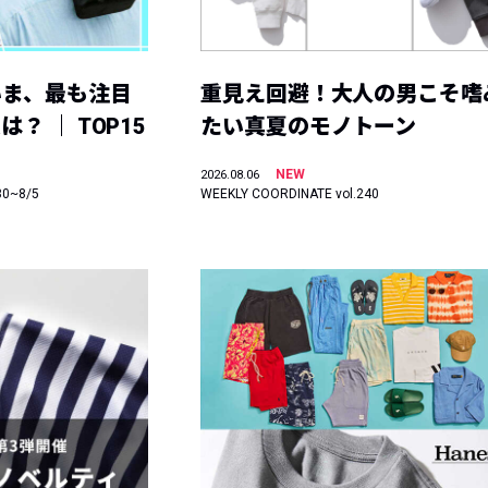
いま、最も注目
重見え回避！大人の男こそ嗜
？ ｜ TOP15
たい真夏のモノトーン
NEW
2026.08.06
30~8/5
WEEKLY COORDINATE vol.240