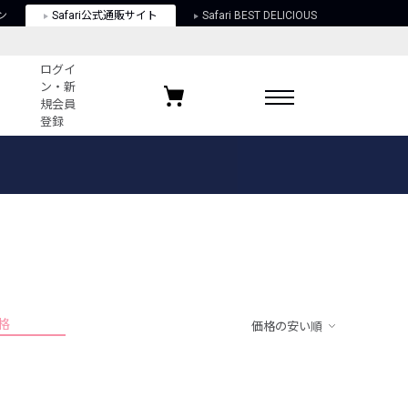
ン
Safari公式通販サイト
Safari BEST DELICIOUS
ログイ
ン・新
規会員
登録
ログイン・新規会員登録
お気に入りアイテム
ガイド
お気に入りブランド
お気に入り記事
最近チェックしたアイテム
格
価格の安い順
ポリシー
関する法律