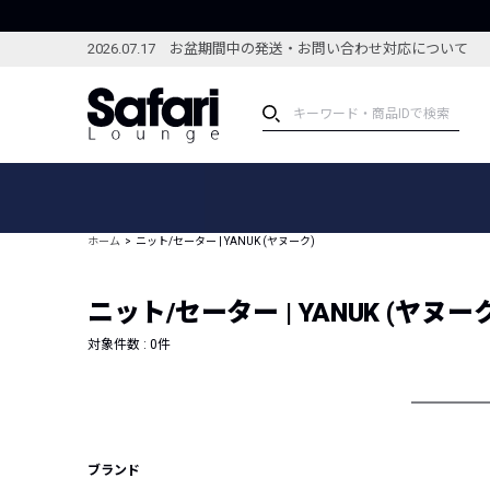
2026.07.17 お盆期間中の発送・お問い合わせ対応について
アイテム
スペシャル
カテゴリーから探す
スペシャルフィーチャ
ホーム
ニット/セーター | YANUK (ヤヌーク)
ブランドから探す
特集記事
絞り込んで探す
ニット/セーター | YANUK (ヤヌー
新着アイテム
コーディネート
編集部のおすすめアイテム
対象件数 :
0
件
編集部のおすすめコー
ランキング
雑誌・カタログ掲載アイテム
セール
ブランド