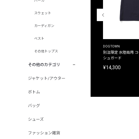
パーカ
スウェット
カーディガン
ベスト
THE DUFFER OF ST.GEORGE
DOGTOWN
その他トップス
別注限定 ピグメントダイ バックプリント サーフ
別注限定 水陸両用 
プリントTシャツ
シュガード
その他のカテゴリ
¥9,900
¥14,300
ジャケット/アウター
ボトム
バッグ
シューズ
ファッション雑貨