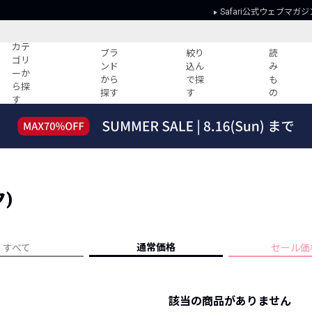
Safari公式ウェブマガジ
カテ
ブラ
絞り
読
ゴリ
ンド
込ん
み
ーか
から
で探
も
ら探
探す
す
の
す
読みもの
ガイド
ー
すべての記事
ショッピング
2026年のイチオシTシャツ！
初めての方
“WP”のイージーパンツを徹底解説&コ
Club Safari
ーデ紹介
ク)
よくある質問
HOTなコーデ TOP20
会社概要
ディネート
新ブランドご紹介！
会員利用規約
通常価格
すべて
セール価
人気記事ランキング
プライバシー
バイヤーズ レコメンド
特定商取引に
今週の別注アイテム
該当の商品がありません
ウィークリーコーデ