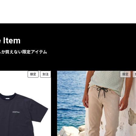
レコメンドアイテム
ピックアップアイテム
フォーカスブランド
セールおすすめアイテム
e Item
人気アイテム TOP 15
geでしか買えない限定アイテム
限定
別注
限定