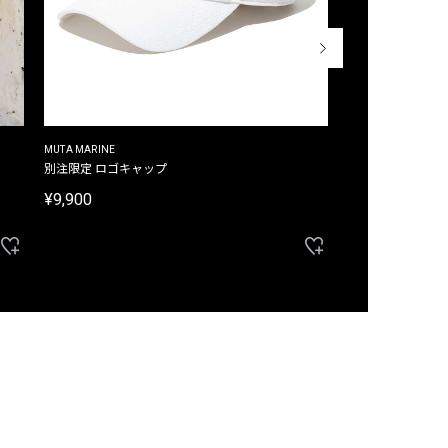
MUTA MARINE
CROSSLEY
ム
別注限定 ロゴキャップ
別注限定 ノースリ
¥9,900
¥8,580
40%OFF