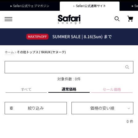
Safari公式ウェブマガジン
Safari公式通販サイト
Sa
ホーム
その他トップス | YANUK (ヤヌーク)
対象件数 : 0件
通常価格
すべて
セール価格
絞り込み
価格の安い順
0 件