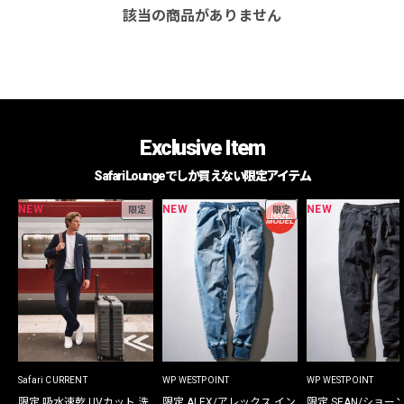
該当の商品がありません
Exclusive Item
Safari Loungeでしか買えない限定アイテム
NEW
NEW
NEW
限定
限定
Safari CURRENT
WP WESTPOINT
WP WESTPOINT
限定 吸水速乾 UVカット 洗
限定 ALEX/アレックス イン
限定 SEAN/ショー