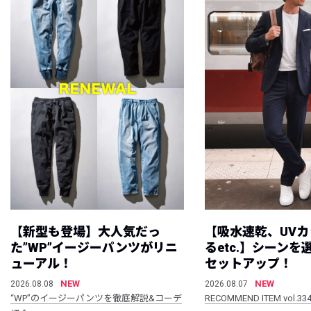
【新型も登場】大人気だっ
【吸水速乾、UV
た”WP”イージーパンツがリニ
るetc.】シーン
ューアル！
セットアップ！
NEW
NEW
2026.08.08
2026.08.07
“WP”のイージーパンツを徹底解説&コーデ
RECOMMEND ITEM vol.33