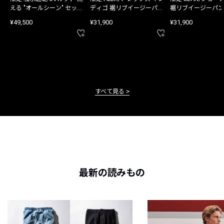
える "オールシーン" セット
ディゴ 裾リブイージーパン
裾リブイージーパン
アップ
ツ
¥49,500
¥31,900
¥31,900
すべて見る
最新の読みもの