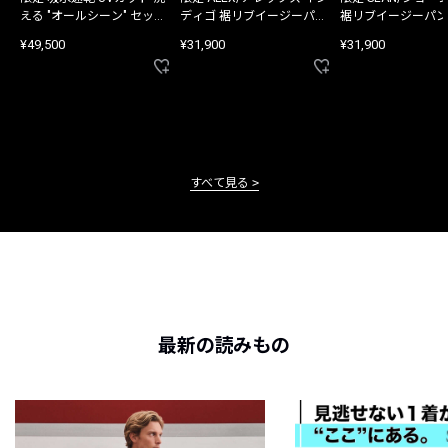
える "オールシーン" セット
ディゴ 裾リブイージーパン
裾リブイージーパン
アップ
ツ
¥49,500
¥31,900
¥31,900
すべて見る
最新の読みもの