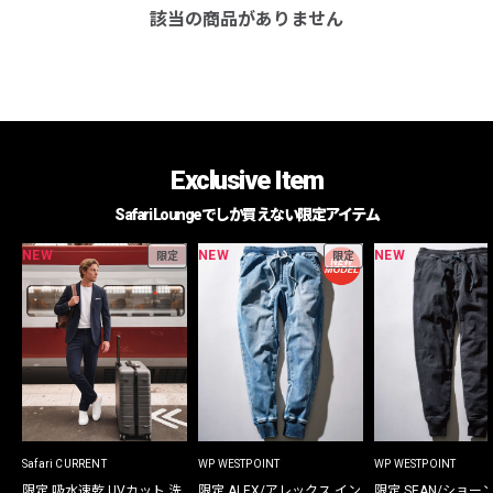
該当の商品がありません
Exclusive Item
Safari Loungeでしか買えない限定アイテム
NEW
NEW
NEW
限定
限定
Safari CURRENT
WP WESTPOINT
WP WESTPOINT
限定 吸水速乾 UVカット 洗
限定 ALEX/アレックス イン
限定 SEAN/ショー