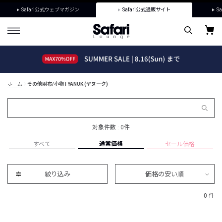
Safari公式ウェブマガジン
Safari公式通販サイト
Sa
ホーム
その他財布/小物 | YANUK (ヤヌーク)
対象件数 : 0件
通常価格
すべて
セール価格
絞り込み
価格の安い順
0 件