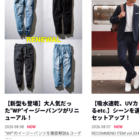
【新型も登場】大人気だっ
【吸水速乾、UV
た”WP”イージーパンツがリニ
るetc.】シーン
ューアル！
セットアップ！
NEW
NEW
2026.08.08
2026.08.07
“WP”のイージーパンツを徹底解説&コーデ
RECOMMEND ITEM vol.33