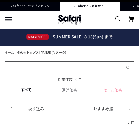
Safari公式ウェブマガジン
Safari公式通販サイト
Sa
ホーム
その他トップス | YANUK (ヤヌーク)
対象件数 : 0件
すべて
通常価格
セール価格
絞り込み
おすすめ順
0 件