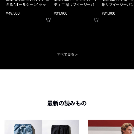
える "オールシーン" セット
ディゴ 裾リブイージーパン
裾リブイージーパン
アップ
ツ
¥49,500
¥31,900
¥31,900
すべて見る
最新の読みもの