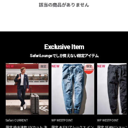
該当の商品がありません
Exclusive Item
Safari Loungeでしか買えない限定アイテム
NEW
NEW
NEW
限定
限定
Safari CURRENT
WP WESTPOINT
WP WESTPOINT
限定 吸水速乾 UVカット 洗
限定 ALEX/アレックス イン
限定 SEAN/ショー