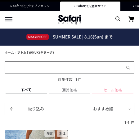
Safari公式ウェブマガジン
Safari公式通販サイト
Sa
ホーム
ボトム | YANUK (ヤヌーク)
対象件数 : 1件
すべて
通常価格
セール価格
絞り込み
おすすめ順
1-1 件
限定
別注