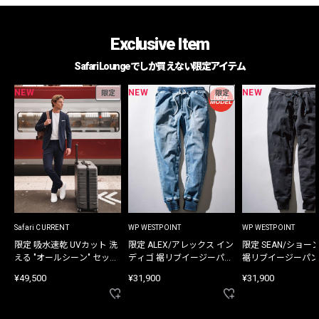
Exclusive Item
Safari Loungeでしか買えない限定アイテム
NEW
NEW
NEW
限定
限定
Safari CURRENT
WP WESTPOINT
WP WESTPOINT
限定 吸水速乾 UVカット 洗
限定 ALEX/アレックス イン
限定 SEAN/ショー
える "オールシーン" セット
ディゴ 裾リブイージーパン
裾リブイージーパン
アップ
ツ
¥49,500
¥31,900
¥31,900