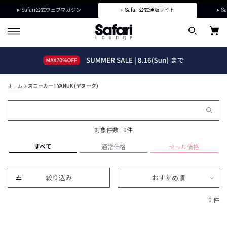
Safari公式ウェブマガジン
Safari公式通販サイト
Sa
ホーム
スニーカー | YANUK (ヤヌーク)
対象件数 : 0件
すべて
通常価格
セール価格
絞り込み
おすすめ順
0 件