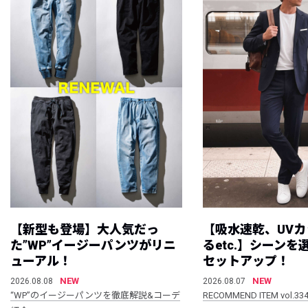
【新型も登場】大人気だっ
【吸水速乾、UV
た”WP”イージーパンツがリニ
るetc.】シーン
ューアル！
セットアップ！
NEW
NEW
2026.08.08
2026.08.07
“WP”のイージーパンツを徹底解説&コーデ
RECOMMEND ITEM vol.33