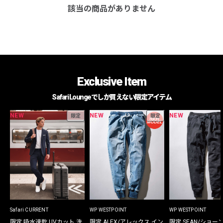
該当の商品がありません
Exclusive Item
Safari Loungeでしか買えない限定アイテム
NEW
NEW
NEW
限定
限定
Safari CURRENT
WP WESTPOINT
WP WESTPOINT
限定 吸水速乾 UVカット 洗
限定 ALEX/アレックス イン
限定 SEAN/ショー