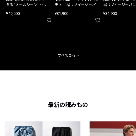
える "オールシーン" セット
ディゴ 裾リブイージーパン
裾リブイージーパン
アップ
ツ
¥49,500
¥31,900
¥31,900
すべて見る
最新の読みもの