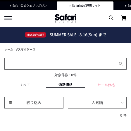
Safari公式ウェブマガジン
Safari公式通販サイト
Sa
ホーム
#スマホケース
対象件数 : 0件
通常価格
すべて
セール価格
絞り込み
人気順
0 件