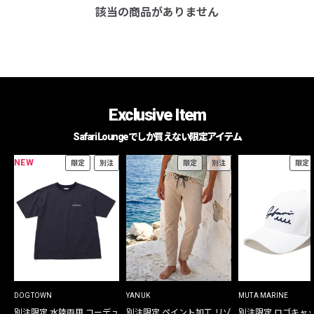
該当の商品がありません
Exclusive Item
Safari Loungeでしか買えない限定アイテム
NEW
限定
別注
限定
別注
限定
DOGTOWN
YANUK
MUTA MARINE
別注限定 水陸両用 コーデュ
別注限定 ペイント加工 リゾ
別注限定 ロゴキャ