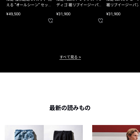
える "オールシーン" セット
ディゴ 裾リブイージーパン
裾リブイージーパン
アップ
ツ
¥49,500
¥31,900
¥31,900
すべて見る
最新の読みもの