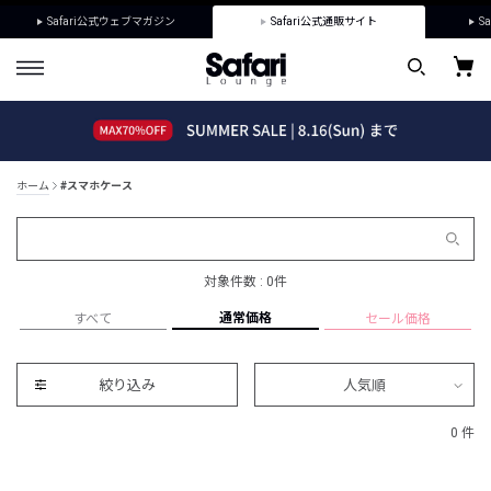
Safari公式ウェブマガジン
Safari公式通販サイト
Sa
ホーム
#スマホケース
対象件数 : 0件
通常価格
すべて
セール価格
絞り込み
人気順
0 件