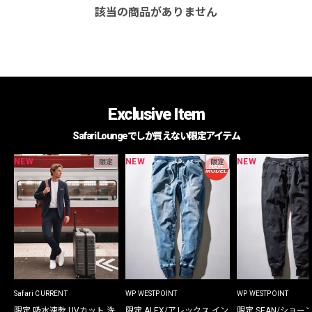
該当の商品がありません
Exclusive Item
Safari Loungeでしか買えない限定アイテム
NEW
NEW
NEW
限定
限定
Safari CURRENT
WP WESTPOINT
WP WESTPOINT
限定 吸水速乾 UVカット 洗
限定 ALEX/アレックス イン
限定 SEAN/ショー