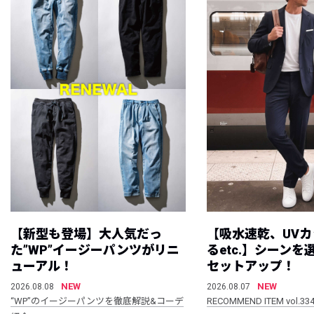
【新型も登場】大人気だっ
【吸水速乾、UV
た”WP”イージーパンツがリニ
るetc.】シーン
ューアル！
セットアップ！
NEW
NEW
2026.08.08
2026.08.07
“WP”のイージーパンツを徹底解説&コーデ
RECOMMEND ITEM vol.33