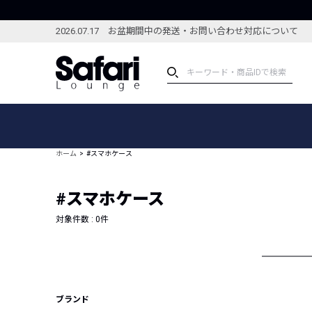
2026.07.17 お盆期間中の発送・お問い合わせ対応について
アイテム
スペシャル
カテゴリーから探す
スペシャルフィーチャ
ホーム
#スマホケース
ブランドから探す
特集記事
絞り込んで探す
#スマホケース
新着アイテム
コーディネート
編集部のおすすめアイテム
対象件数 :
0
件
編集部のおすすめコー
ランキング
雑誌・カタログ掲載アイテム
セール
ブランド