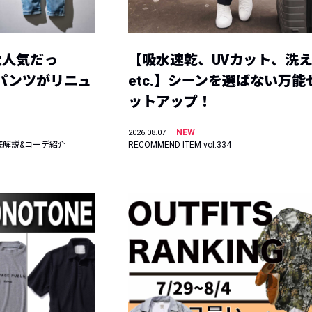
大人気だっ
【吸水速乾、UVカット、洗
ーパンツがリニュ
etc.】シーンを選ばない万能
ットアップ！
NEW
2026.08.07
底解説&コーデ紹介
RECOMMEND ITEM vol.334