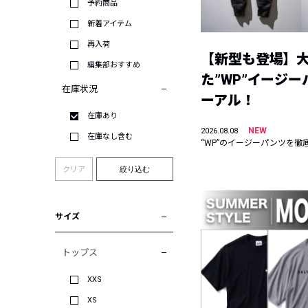
予約商品
新着アイテム
再入荷
【新型も登場】
編集部おすすめ
た”WP”イージ
在庫状況
ーアル！
在庫あり
NEW
2026.08.08
在庫なし含む
“WP”のイージーパンツを徹
クリア
絞り込む
サイズ
トップス
XXS
XS