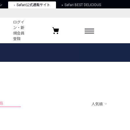
ン
Safari公式通販サイト
Safari BEST DELICIOUS
ログイ
ン・新
規会員
登録
ログイン・新規会員登録
お気に入りアイテム
ガイド
お気に入りブランド
お気に入り記事
最近チェックしたアイテム
格
人気順
ポリシー
関する法律