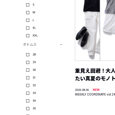
S
M
L
XL
XXL
ボトムス
28
29
重見え回避！大
30
たい真夏のモノ
31
32
NEW
2026.08.06
33
WEEKLY COORDINATE vol.2
34
35