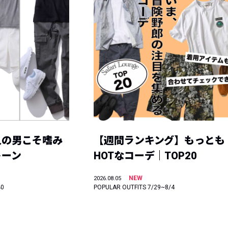
人の男こそ嗜み
【週間ランキング】もっとも
トーン
HOTなコーデ｜TOP20
NEW
2026.08.05
40
POPULAR OUTFITS 7/29~8/4