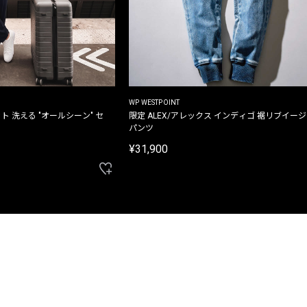
WP WESTPOINT
ト 洗える "オールシーン" セ
限定 ALEX/アレックス インディゴ 裾リブイー
パンツ
¥31,900