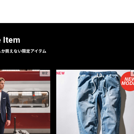
レコメンドアイテム
ピックアップアイテム
フォーカスブランド
セールおすすめアイテム
e Item
人気アイテム TOP 15
geでしか買えない限定アイテム
NEW
限定