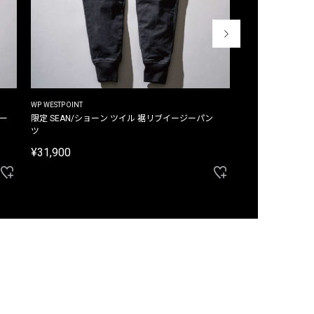
WP WESTPOINT
WP WESTPOINT
ジー
限定 SEAN/ショーン ツイル 裾リブイージーパン
限定 DAVID/デイヴィッド インデ
ツ
イージーパンツ
¥31,900
¥33,000