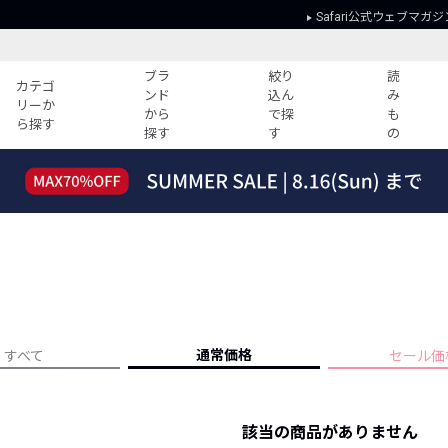
Safari公式ウェブマガジ
ブラ
絞り
読
カテゴ
ンド
込ん
み
リーか
から
で探
も
ら探す
探す
す
の
読みもの
ガイド
ー
すべての記事
ショッピング
2026年のイチオシTシャツ！
初めての方
“WP”のイージーパンツを徹底解説&コ
Club Safari
ーデ紹介
よくある質問
HOTなコーデ TOP20
会社概要
ディネート
新ブランドご紹介！
会員利用規約
通常価格
すべて
セール価
人気記事ランキング
プライバシー
バイヤーズ レコメンド
特定商取引に
今週の別注アイテム
該当の商品がありません
ウィークリーコーデ