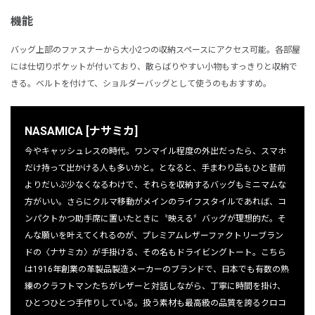
機能
バッグ上部のファスナーから大小2つの収納スペースにアクセス可能。各部屋
には仕切りポケットが付いており、散らばりやすい小物もすっきりと収納で
きる。ベルトを付けて、ショルダーバッグとして使うのもおすすめ。
NASAMICA [ナサミカ]
今やキャッシュレスの時代。ワンマイル程度の外出だったら、スマホ
だけ持って出かける人も多いかと。となると、手まわり品もひと昔前
よりだいぶ少なくなるわけで、それらを収納するバッグもミニマムな
方がいい。さらにクルマ移動がメインのライフスタイルであれば、コ
ンパクトかつ助手席に置いたときに〝映える〞バッグが理想的だ。そ
んな願いを叶えてくれるのが、プレミアムレザーファクトリーブラン
ドの〈ナサミカ〉が手掛ける、その名もドライビングトート。こちら
は1916年創業の革製品製造メーカーのブランドで、日本でも有数の熟
練のクラフトマンたちがレザーと対話しながら、丁寧に時間を掛け、
ひとつひとつ手作りしている。扱う素材も最高級の品質を誇るクロコ