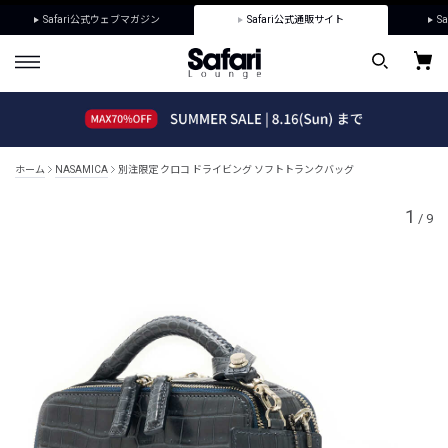
Safari公式ウェブマガジン
Safari公式通販サイト
Sa
ホーム
NASAMICA
別注限定 クロコ ドライビング ソフトトランクバッグ
1
/
9