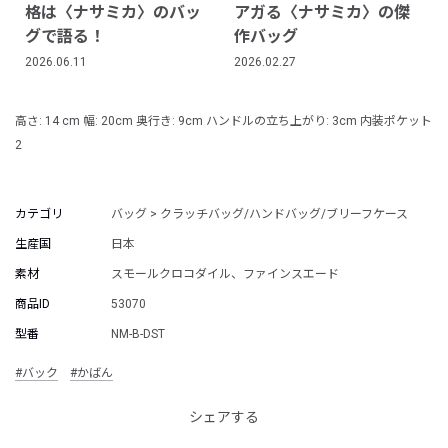
格は〈ナサミカ〉のバッ
アガる〈ナサミカ〉の傑
グで語る！
作バッグ
2026.06.11
2026.02.27
高さ: 14 cm 幅: 20cm 奥行き: 9cm ハンドルの立ち上がり: 3cm 内装ポケット
2
カテゴリ
バッグ > クラッチバッグ/ハンドバッグ/ブリーフケース
生産国
日本
素材
スモールクロコダイル、ファインスエード
商品ID
53070
型番
NM-B-DST
#バック
#かばん
シェアする