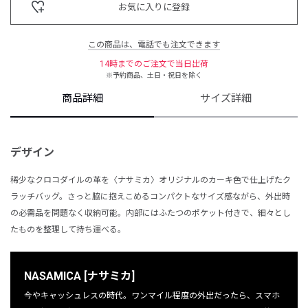
お気に入りに登録
この商品は、電話でも注文できます
14時までのご注文で当日出荷
※予約商品、土日・祝日を除く
商品詳細
サイズ詳細
デザイン
稀少なクロコダイルの革を〈ナサミカ〉オリジナルのカーキ色で仕上げたク
ラッチバッグ。さっと脇に抱えこめるコンパクトなサイズ感ながら、外出時
の必需品を問題なく収納可能。内部にはふたつのポケット付きで、細々とし
たものを整理して持ち運べる。
NASAMICA [ナサミカ]
今やキャッシュレスの時代。ワンマイル程度の外出だったら、スマホ