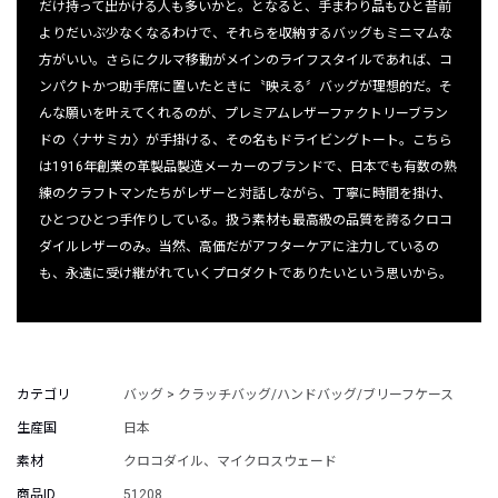
だけ持って出かける人も多いかと。となると、手まわり品もひと昔前
よりだいぶ少なくなるわけで、それらを収納するバッグもミニマムな
方がいい。さらにクルマ移動がメインのライフスタイルであれば、コ
ンパクトかつ助手席に置いたときに〝映える〞バッグが理想的だ。そ
んな願いを叶えてくれるのが、プレミアムレザーファクトリーブラン
ドの〈ナサミカ〉が手掛ける、その名もドライビングトート。こちら
は1916年創業の革製品製造メーカーのブランドで、日本でも有数の熟
練のクラフトマンたちがレザーと対話しながら、丁寧に時間を掛け、
ひとつひとつ手作りしている。扱う素材も最高級の品質を誇るクロコ
ダイルレザーのみ。当然、高価だがアフターケアに注力しているの
も、永遠に受け継がれていくプロダクトでありたいという思いから。
カテゴリ
バッグ > クラッチバッグ/ハンドバッグ/ブリーフケース
生産国
日本
素材
クロコダイル、マイクロスウェード
商品ID
51208