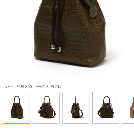
カーキ F：残り1点 トープ F：残り1点