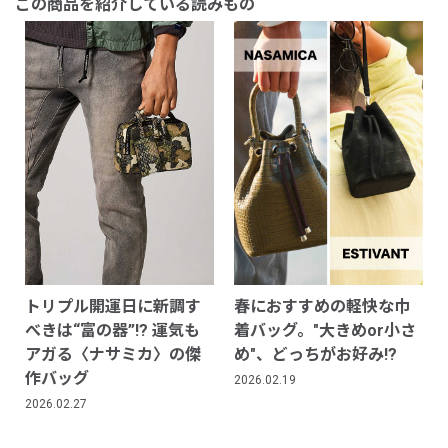
この商品を紹介している読みもの
トリプル開運日に新調す
春におすすめの軽快な巾
べきは“富の器”!? 運気も
着バッグ。"大きめor小さ
アガる〈ナサミカ〉の傑
め"、どっちがお好み!?
作バッグ
2026.02.19
2026.02.27