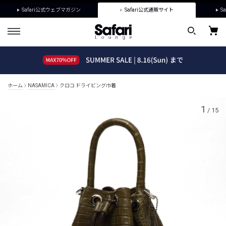
Safari公式ウェブマガジン
Safari公式通販サイト
Sa
ホーム
NASAMICA
クロコ ドライビング巾着
1
/
15