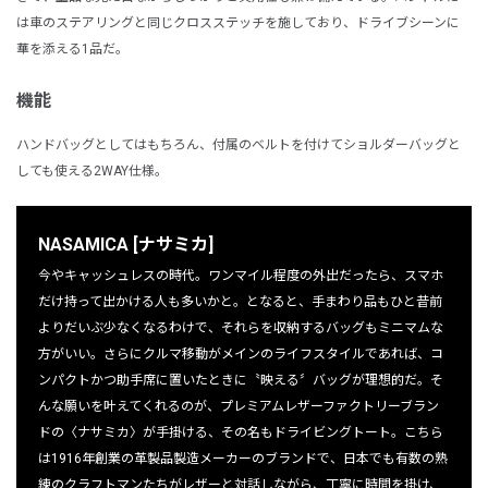
は車のステアリングと同じクロスステッチを施しており、ドライブシーンに
華を添える1品だ。
機能
ハンドバッグとしてはもちろん、付属のベルトを付けてショルダーバッグと
しても使える2WAY仕様。
NASAMICA [ナサミカ]
今やキャッシュレスの時代。ワンマイル程度の外出だったら、スマホ
だけ持って出かける人も多いかと。となると、手まわり品もひと昔前
よりだいぶ少なくなるわけで、それらを収納するバッグもミニマムな
方がいい。さらにクルマ移動がメインのライフスタイルであれば、コ
ンパクトかつ助手席に置いたときに〝映える〞バッグが理想的だ。そ
んな願いを叶えてくれるのが、プレミアムレザーファクトリーブラン
ドの〈ナサミカ〉が手掛ける、その名もドライビングトート。こちら
は1916年創業の革製品製造メーカーのブランドで、日本でも有数の熟
練のクラフトマンたちがレザーと対話しながら、丁寧に時間を掛け、