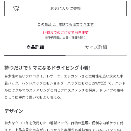
お気に入りに登録
この商品は、電話でも注文できます
14時までのご注文で当日出荷
※予約商品、土日・祝日を除く
商品詳細
サイズ詳細
持つだけでサマになる
ドライビング巾着!
希少性の高いクロコダイルレザーで、エレガント
さと実用性を追い求めた巾
着バッグ。ハンドバッグにもショルダーバッグにもなる2WAY設計で、ハンド
ルにはクルマのステアリングと同じクロスステッチを採用。ドライブの相棒
として助手席に置いてもよく映える。
デザイン
希少なクロコ革を使用した巾着型バッグ。荷物の整理に便利な内ポケット付
きで、上品な見た目ながらしっかりと実用性も兼ね備えている。ハンドルに