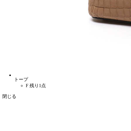
トープ
F
残り1点
閉じる