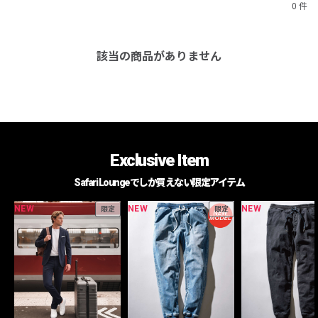
0 件
該当の商品がありません
Exclusive Item
Safari Loungeでしか買えない限定アイテム
NEW
NEW
NEW
限定
限定