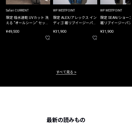
Safari CURRENT
WP WESTPOINT
WP WESTPOINT
限定 吸水速乾 UVカット 洗
限定 ALEX/アレックス イン
限定 SEAN/ショー
える "オールシーン" セット
ディゴ 裾リブイージーパン
裾リブイージーパン
アップ
ツ
¥49,500
¥31,900
¥31,900
すべて見る
最新の読みもの