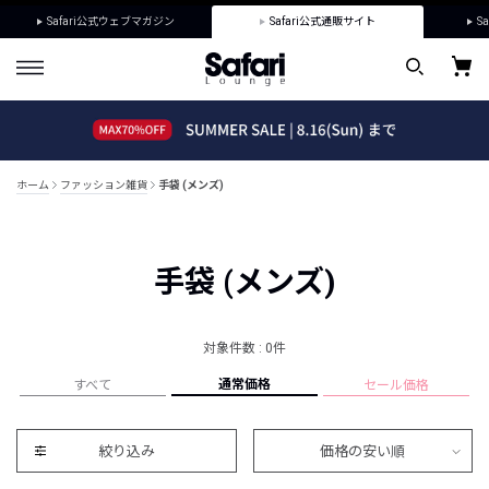
Safari公式ウェブマガジン
Safari公式通販サイト
Sa
ホーム
ファッション雑貨
手袋 (メンズ)
手袋 (メンズ)
対象件数 : 0件
通常価格
すべて
セール価格
絞り込み
価格の安い順