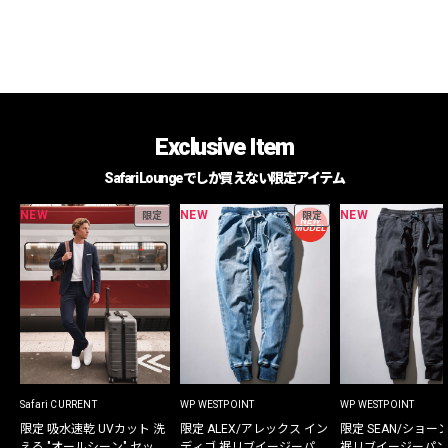
Exclusive Item
Safari Loungeでしか買えない限定アイテム
NEW
NEW
NEW
限定
限定
Safari CURRENT
WP WESTPOINT
WP WESTPOINT
限定 吸水速乾 UVカット 洗
限定 ALEX/アレックス イン
限定 SEAN/ショー
える "オールシーン" セット
ディゴ 裾リブイージーパン
裾リブイージーパン