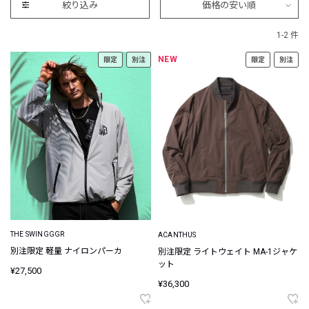
絞り込み
価格の安い順
1-2 件
NEW
限定
別注
限定
別注
THE SWINGGGR
ACANTHUS
別注限定 軽量 ナイロンパーカ
別注限定 ライトウェイト MA-1ジャケ
ット
¥27,500
¥36,300