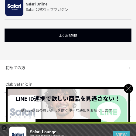
Safari Online
Safari公式ウェブマガジン
よくある質問
初めての方
Club Safariとは
LINE ID連携で欲しい商品を見逃さない！
ショッピングガイド
欲しい商品の買い逃しを防ぐ便利な通知をお届けします。
会社概要・規約
詳しくはこちら ＞
×
Safari Lounge
VIEW