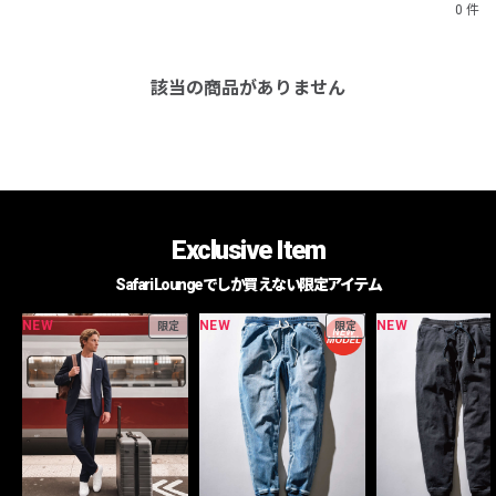
0 件
該当の商品がありません
Exclusive Item
Safari Loungeでしか買えない限定アイテム
NEW
NEW
NEW
限定
限定