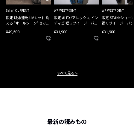
Safari CURRENT
WP WESTPOINT
WP WESTPOINT
限定 吸水速乾 UVカット 洗
限定 ALEX/アレックス イン
限定 SEAN/ショー
える "オールシーン" セット
ディゴ 裾リブイージーパン
裾リブイージーパン
アップ
ツ
¥49,500
¥31,900
¥31,900
すべて見る
最新の読みもの