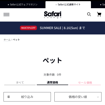
Safari公式ウェブマガジン
Safari公式通販サイト
Sa
ホーム
ペット
ペット
対象件数 : 0件
通常価格
すべて
セール価格
絞り込み
価格の安い順