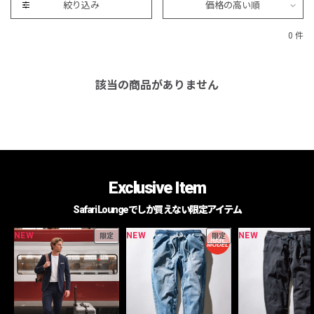
絞り込み
価格の高い順
0 件
該当の商品がありません
Exclusive Item
Safari Loungeでしか買えない限定アイテム
NEW
NEW
NEW
限定
限定