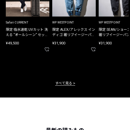
Safari CURRENT
WP WESTPOINT
WP WESTPOINT
限定 吸水速乾 UVカット 洗
限定 ALEX/アレックス イン
限定 SEAN/ショー
える "オールシーン" セット
ディゴ 裾リブイージーパン
裾リブイージーパン
アップ
ツ
¥49,500
¥31,900
¥31,900
すべて見る