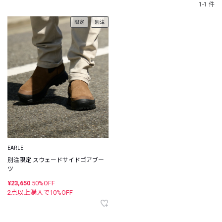
1-1 件
限定
別注
EARLE
別注限定 スウェードサイドゴアブー
ツ
¥23,650
50%OFF
2点以上購入で
10
%OFF