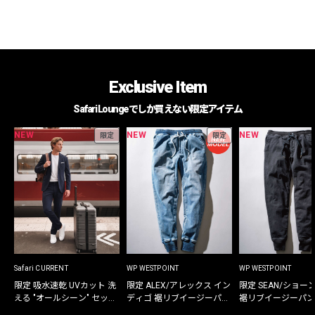
Exclusive Item
Safari Loungeでしか買えない限定アイテム
NEW
NEW
NEW
限定
限定
Safari CURRENT
WP WESTPOINT
WP WESTPOINT
限定 吸水速乾 UVカット 洗
限定 ALEX/アレックス イン
限定 SEAN/ショー
える "オールシーン" セット
ディゴ 裾リブイージーパン
裾リブイージーパン
アップ
ツ