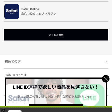
Safari Online
Safari公式ウェブマガジン
よくある質問
初めての方
Club Safariとは
LINE ID連携で欲しい商品を見逃さない！
ショッピングガイド
欲しい商品の買い逃しを防ぐ便利な通知をお届けします。
会社概要・規約
詳しくはこちら ＞
×