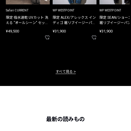
Safari CURRENT
WP WESTPOINT
WP WESTPOINT
限定 吸水速乾 UVカット 洗
限定 ALEX/アレックス イン
限定 SEAN/ショー
える "オールシーン" セット
ディゴ 裾リブイージーパン
裾リブイージーパン
アップ
ツ
¥49,500
¥31,900
¥31,900
すべて見る
最新の読みもの