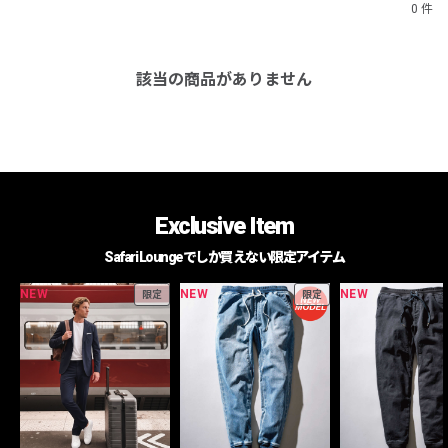
0 件
該当の商品がありません
Exclusive Item
Safari Loungeでしか買えない限定アイテム
NEW
NEW
NEW
限定
限定