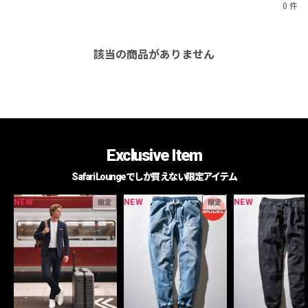
0 件
該当の商品がありません
Exclusive Item
Safari Loungeでしか買えない限定アイテム
NEW
NEW
NEW
限定
限定