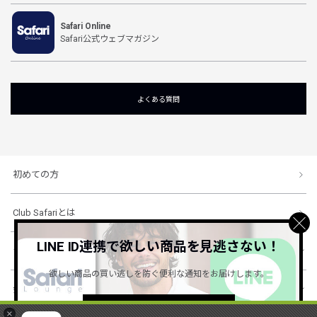
Safari Online
Safari公式ウェブマガジン
よくある質問
初めての方
Club Safariとは
LINE ID連携で欲しい商品を見逃さない！
ショッピングガイド
欲しい商品の買い逃しを防ぐ便利な通知をお届けします。
会社概要・規約
詳しくはこちら ＞
×