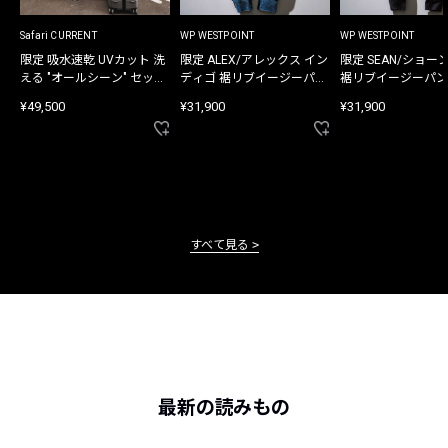
Safari CURRENT
WP WESTPOINT
WP WESTPOINT
限定 吸水速乾 UVカット 洗
限定 ALEX/アレックス イン
限定 SEAN/ショー
える "オールシーン" セット
ディゴ 裾リブイージーパン
裾リブイージーパン
アップ
ツ
¥49,500
¥31,900
¥31,900
すべて見る
最新の読みもの