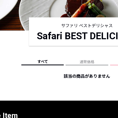
レコメンドアイテム
ピックアップアイテム
フォーカスブランド
サファリ ベストデリシャス
セールおすすめアイテム
Safari BEST DELIC
人気アイテム TOP 15
すべて
通常価格
該当の商品がありません
e Item