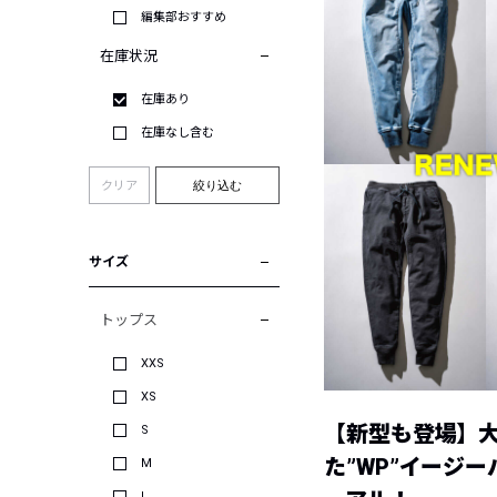
編集部おすすめ
在庫状況
在庫あり
在庫なし含む
クリア
絞り込む
サイズ
トップス
XXS
XS
【新型も登場】
S
た”WP”イージ
M
L