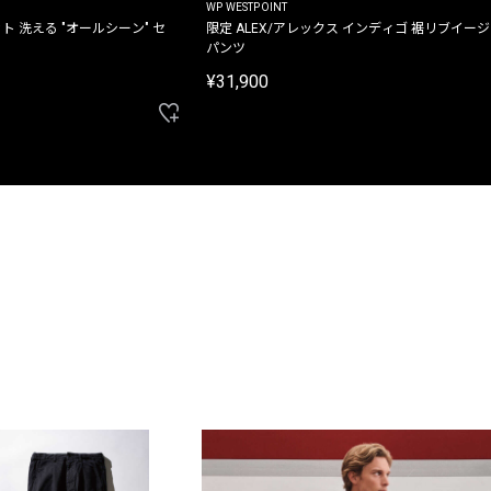
WP WESTPOINT
ト 洗える "オールシーン" セ
限定 ALEX/アレックス インディゴ 裾リブイー
パンツ
¥31,900