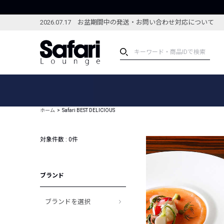
2026.07.17 お盆期間中の発送・お問い合わせ対応について
アイテム
スペシャル
カテゴリーから探す
スペシャルフィーチャ
ホーム
Safari BEST DELICIOUS
ブランドから探す
特集記事
絞り込んで探す
対象件数 :
0
件
新着アイテム
コーディネート
編集部のおすすめアイテム
編集部のおすすめコー
ランキング
ブランド
雑誌・カタログ掲載アイテム
セール
ブランドを選択