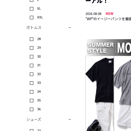
ーアル！
XL
NEW
2026.08.08
XXL
“WP”のイージーパンツを徹
ボトムス
28
29
30
31
32
33
34
35
36
シューズ
22