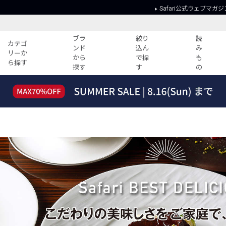
Safari公式ウェブマガジ
ブラ
絞り
読
カテゴ
ンド
込ん
み
リーか
から
で探
も
ら探す
探す
す
の
読みもの
ガイド
ー
すべての記事
ショッピング
2026年のイチオシTシャツ！
初めての方
“WP”のイージーパンツを徹底解説&コ
Club Safari
ーデ紹介
よくある質問
HOTなコーデ TOP20
会社概要
ディネート
新ブランドご紹介！
会員利用規約
人気記事ランキング
プライバシー
バイヤーズ レコメンド
特定商取引に
今週の別注アイテム
ウィークリーコーデ