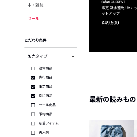
ACANTHUS
Safari CURRENT
本・雑誌
別注限定 フード付き チェックシャツジャケット
限定 吸水速乾 UVカッ
ットアップ
¥31,900
セール
¥49,500
こだわり条件
販売タイプ
通常商品
先行商品
限定商品
別注商品
最新の読みもの
セール商品
予約商品
新着アイテム
再入荷