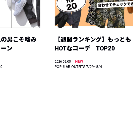
人の男こそ嗜み
【週間ランキング】もっとも
トーン
HOTなコーデ｜TOP20
NEW
2026.08.05
40
POPULAR OUTFITS 7/29~8/4