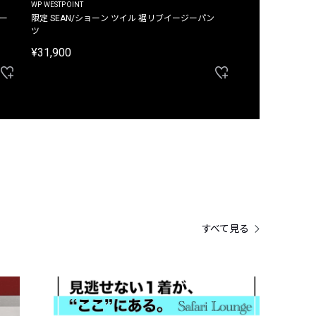
WP WESTPOINT
WP WESTPOINT
ジー
限定 SEAN/ショーン ツイル 裾リブイージーパン
限定 DAVID/デイヴィッド インデ
ツ
イージーパンツ
¥31,900
¥33,000
すべて見る