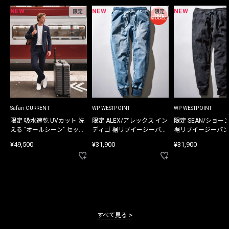
NEW
NEW
NEW
限定
限定
Safari CURRENT
WP WESTPOINT
WP WESTPOINT
限定 吸水速乾 UVカット 洗
限定 ALEX/アレックス イン
限定 SEAN/ショー
える "オールシーン" セット
ディゴ 裾リブイージーパン
裾リブイージーパン
アップ
ツ
¥49,500
¥31,900
¥31,900
すべて見る