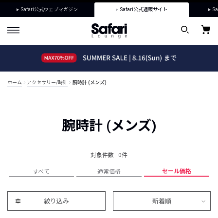
Safari公式ウェブマガジン
Safari公式通販サイト
Sa
ホーム
アクセサリー/時計
腕時計 (メンズ)
腕時計 (メンズ)
対象件数 : 0件
セール価格
すべて
通常価格
絞り込み
新着順