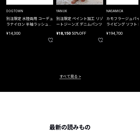
DOGTOWN
YANUK
NASAMICA
別注限定 水陸両用 コーデュ
別注限定 ペイント加工 リゾ
カモフラージュパイ
ラナイロン 半袖ラッシュガ
ートジーンズ デニムパンツ
ライビング ソフト
ード
バッグ
¥14,300
¥18,150
50%OFF
¥194,700
すべて見る
最新の読みもの