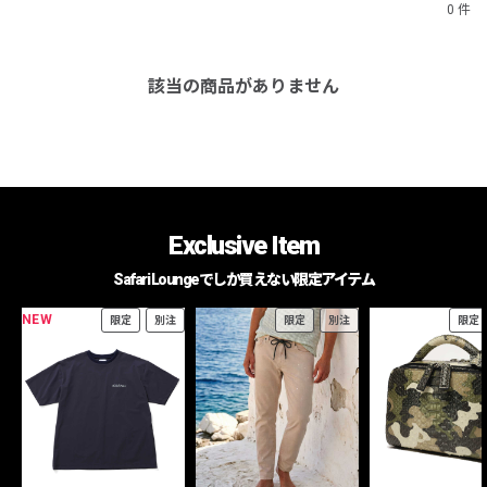
0 件
該当の商品がありません
Exclusive Item
Safari Loungeでしか買えない限定アイテム
NEW
限定
別注
限定
別注
限定