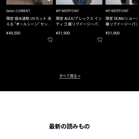
Safari CURRENT
WP WESTPOINT
WP WESTPOINT
限定 吸水速乾 UVカット 洗
限定 ALEX/アレックス イン
限定 SEAN/ショー
える "オールシーン" セット
ディゴ 裾リブイージーパン
裾リブイージーパン
アップ
ツ
¥49,500
¥31,900
¥31,900
すべて見る
最新の読みもの