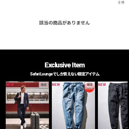
0 件
該当の商品がありません
Exclusive Item
Safari Loungeでしか買えない限定アイテム
NEW
NEW
NEW
限定
限定