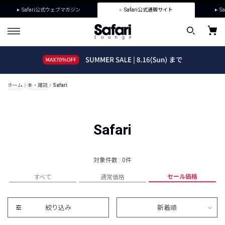
Safari公式ウェブマガジン
Safari公式通販サイト
Sa
ホーム
本・雑誌
Safari
Safari
対象件数 : 0件
セール価格
すべて
通常価格
絞り込み
新着順