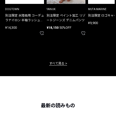
DOGTOWN
YANUK
MUTA MARINE
別注限定 水陸両用 コーデュ
別注限定 ペイント加工 リゾ
別注限定 ロゴキャ
ラナイロン 半袖ラッシュガ
ートジーンズ デニムパンツ
¥9,900
ード
¥14,300
¥18,150
50%OFF
すべて見る
最新の読みもの