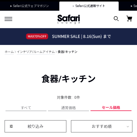
Safari公式ウェブマガジン
Safari公式通販サイト
Sa
ホーム
インテリア/ルームアイテム
食器/キッチン
食器/キッチン
対象件数 : 0件
セール価格
すべて
通常価格
絞り込み
おすすめ順