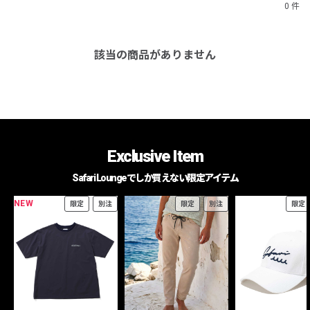
0 件
該当の商品がありません
Exclusive Item
Safari Loungeでしか買えない限定アイテム
NEW
限定
別注
限定
別注
限定