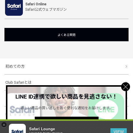
Safari Online
Safari公式ウェブマガジン
よくある質問
初めての方
Club Safariとは
LINE ID連携で欲しい商品を見逃さない！
ショッピングガイド
欲しい商品の買い逃しを防ぐ便利な通知をお届けします。
会社概要・規約
詳しくはこちら ＞
×
Safari Lounge
VIEW