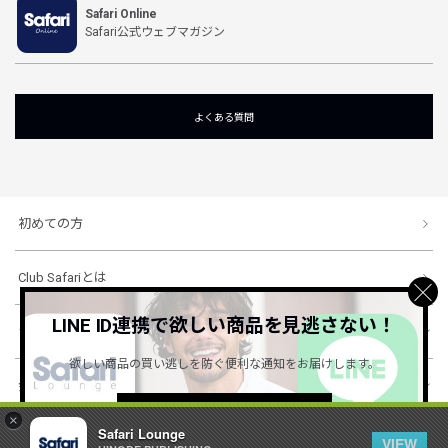
Safari Online
Safari公式ウェブマガジン
よくある質問
初めての方
Club Safariとは
LINE ID連携で欲しい商品を見逃さない！
ショッピングガイド
欲しい商品の買い逃しを防ぐ便利な通知をお届けします。
会社概要・規約
詳しくはこちら ＞
×
Safari Lounge
VIEW