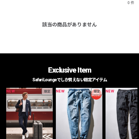
0 件
該当の商品がありません
Exclusive Item
Safari Loungeでしか買えない限定アイテム
NEW
NEW
NEW
限定
限定