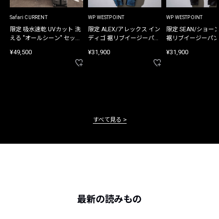
Safari CURRENT
WP WESTPOINT
WP WESTPOINT
限定 吸水速乾 UVカット 洗
限定 ALEX/アレックス イン
限定 SEAN/ショー
える "オールシーン" セット
ディゴ 裾リブイージーパン
裾リブイージーパン
アップ
ツ
¥49,500
¥31,900
¥31,900
すべて見る
最新の読みもの