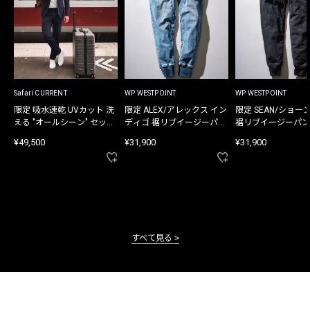
Safari CURRENT
WP WESTPOINT
WP WESTPOINT
限定 吸水速乾 UVカット 洗
限定 ALEX/アレックス イン
限定 SEAN/ショー
える "オールシーン" セット
ディゴ 裾リブイージーパン
裾リブイージーパン
アップ
ツ
¥49,500
¥31,900
¥31,900
すべて見る