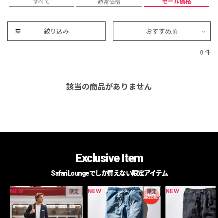
セール価格
すべて
通常価格
絞り込み
おすすめ順
0 件
該当の商品がありません
Exclusive Item
Safari Loungeでしか買えない限定アイテム
NEW
NEW
NEW
限定
限定