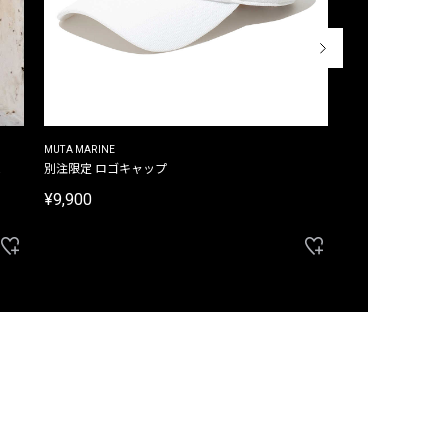
MUTA MARINE
CROSSLEY
ム
別注限定 ロゴキャップ
別注限定 ノースリ
¥9,900
¥8,580
40%OFF