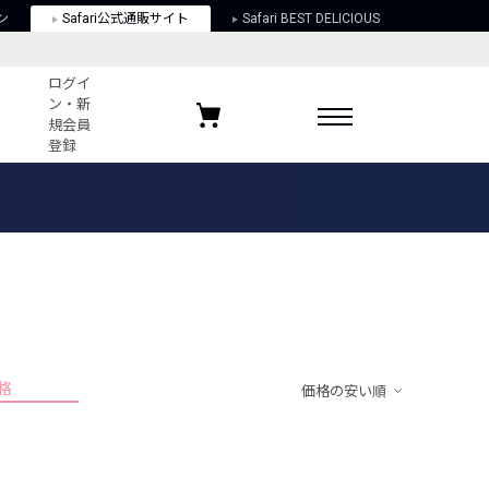
ン
Safari公式通販サイト
Safari BEST DELICIOUS
ログイ
ン・新
規会員
登録
ログイン・新規会員登録
お気に入りアイテム
ガイド
お気に入りブランド
お気に入り記事
最近チェックしたアイテム
格
価格の安い順
ポリシー
関する法律