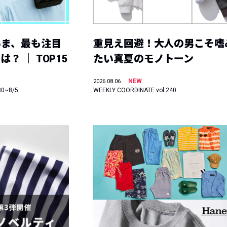
いま、最も注目
重見え回避！大人の男こそ嗜
？ ｜ TOP15
たい真夏のモノトーン
NEW
2026.08.06
30~8/5
WEEKLY COORDINATE vol.240