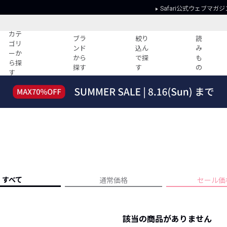
Safari公式ウェブマガジ
カテ
ブラ
絞り
読
ゴリ
ンド
込ん
み
ーか
から
で探
も
ら探
探す
す
の
す
読みもの
ガイド
ー
すべての記事
ショッピング
2026年のイチオシTシャツ！
初めての方
“WP”のイージーパンツを徹底解説&コ
Club Safari
ーデ紹介
よくある質問
HOTなコーデ TOP20
会社概要
ディネート
新ブランドご紹介！
会員利用規約
すべて
通常価格
セール価
人気記事ランキング
プライバシー
バイヤーズ レコメンド
特定商取引に
今週の別注アイテム
該当の商品がありません
ウィークリーコーデ