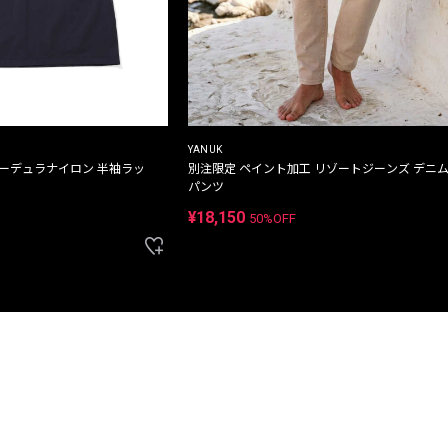
YANUK
コーデュラナイロン 半袖ラッ
別注限定 ペイント加工 リゾートジーンズ デニ
パンツ
¥18,150
50%OFF