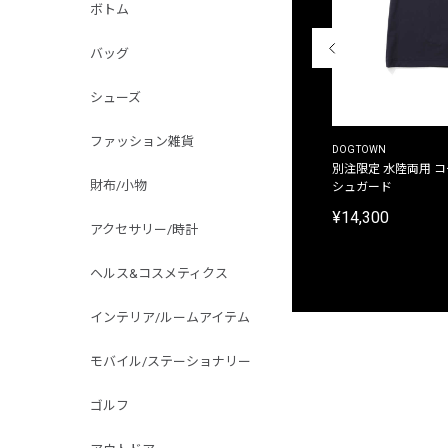
ボトム
バッグ
シューズ
ファッション雑貨
THE DUFFER OF ST.GEORGE
DOGTOWN
別注限定 ピグメントダイ バックプリント サーフ
別注限定 水陸両用 
財布/小物
プリントTシャツ
シュガード
¥9,900
¥14,300
アクセサリー/時計
ヘルス&コスメティクス
インテリア/ルームアイテム
モバイル/ステーショナリー
ゴルフ