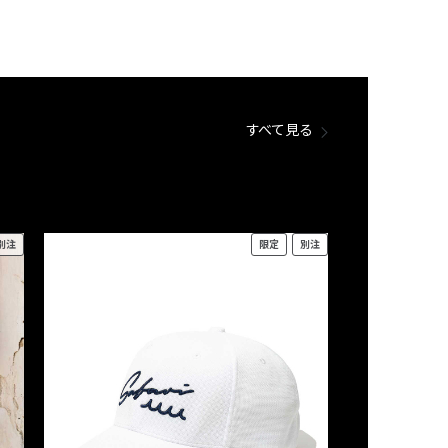
すべて見る
別注
限定
別注