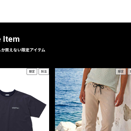
レコメンドアイテム
ピックアップアイテム
フォーカスブランド
セールおすすめアイテム
e Item
人気アイテム TOP 15
geでしか買えない限定アイテム
限定
別注
限定