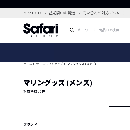
2026.07.17 お盆期間中の発送・お問い合わせ対応について
アイテム
スペシャル
カテゴリーから探す
スペシャルフィーチャ
ホーム
サーフ/マリングッズ
マリングッズ (メンズ)
ブランドから探す
特集記事
絞り込んで探す
マリングッズ (メンズ)
新着アイテム
コーディネート
編集部のおすすめアイテム
対象件数 :
0
件
編集部のおすすめコー
ランキング
雑誌・カタログ掲載アイテム
セール
ブランド