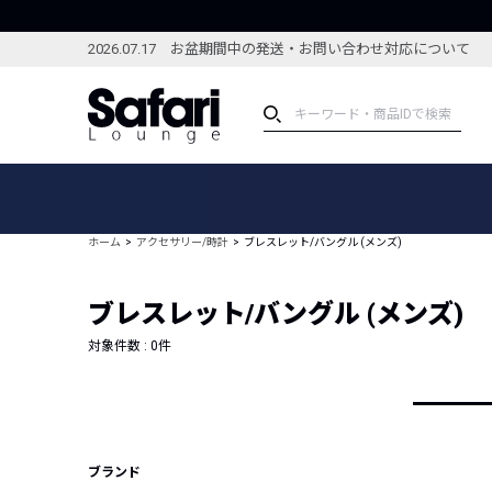
2026.07.17 お盆期間中の発送・お問い合わせ対応について
アイテム
スペシャル
カテゴリーから探す
スペシャルフィーチャ
ホーム
アクセサリー/時計
ブレスレット/バングル (メンズ)
ブランドから探す
特集記事
絞り込んで探す
ブレスレット/バングル (メンズ)
新着アイテム
コーディネート
編集部のおすすめアイテム
対象件数 :
0
件
編集部のおすすめコー
ランキング
雑誌・カタログ掲載アイテム
セール
ブランド