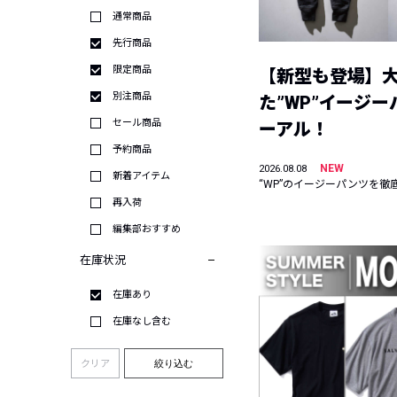
通常商品
先行商品
限定商品
【新型も登場】
別注商品
た”WP”イージ
セール商品
ーアル！
予約商品
NEW
2026.08.08
新着アイテム
“WP”のイージーパンツを徹
再入荷
編集部おすすめ
在庫状況
在庫あり
在庫なし含む
クリア
絞り込む