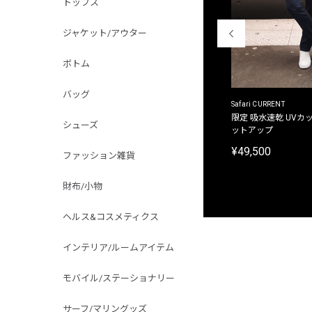
トップス
ジャケット/アウター
ボトム
バッグ
ACANTHUS
Safari CURRENT
別注限定 フード付き チェックシャツジャケット
限定 吸水速乾 UVカッ
シューズ
ットアップ
¥31,900
¥49,500
ファッション雑貨
財布/小物
ヘルス&コスメティクス
インテリア/ルームアイテム
モバイル/ステーショナリー
サーフ/マリングッズ