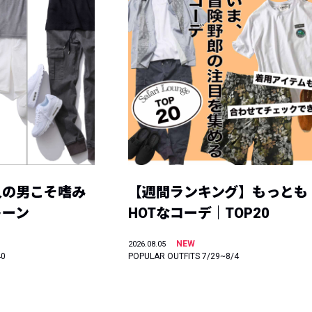
人の男こそ嗜み
【週間ランキング】もっとも
トーン
HOTなコーデ｜TOP20
NEW
2026.08.05
40
POPULAR OUTFITS 7/29~8/4