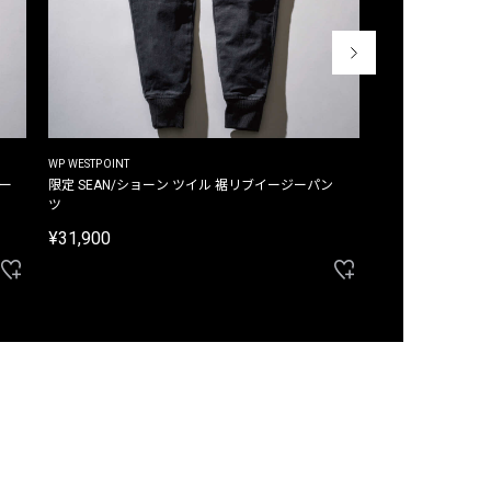
WP WESTPOINT
WP WESTPOINT
ジー
限定 SEAN/ショーン ツイル 裾リブイージーパン
限定 DAVID/デイヴィッド インデ
ツ
イージーパンツ
¥31,900
¥33,000