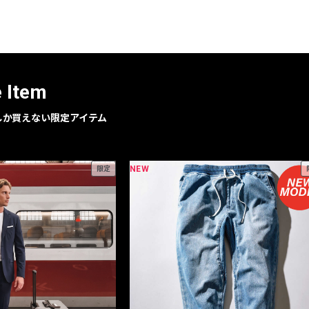
レコメンドアイテム
ピックアップアイテム
フォーカスブランド
セールおすすめアイテム
e Item
人気アイテム TOP 15
geでしか買えない限定アイテム
NEW
限定