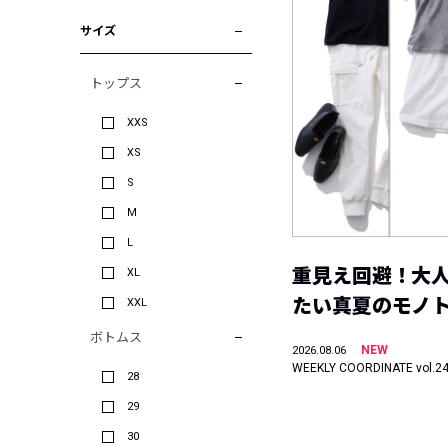
サイズ
トップス
XXS
XS
S
M
L
重見え回避！大
XL
たい真夏のモノ
XXL
ボトムス
NEW
2026.08.06
WEEKLY COORDINATE vol.2
28
29
30