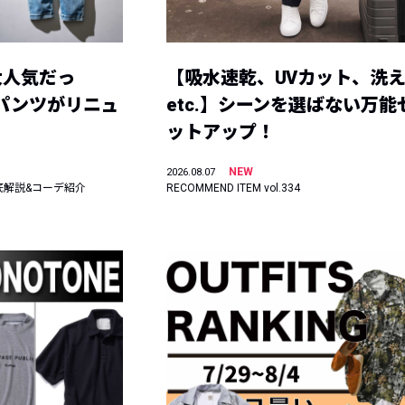
大人気だっ
【吸水速乾、UVカット、洗
ーパンツがリニュ
etc.】シーンを選ばない万能
ットアップ！
NEW
2026.08.07
底解説&コーデ紹介
RECOMMEND ITEM vol.334