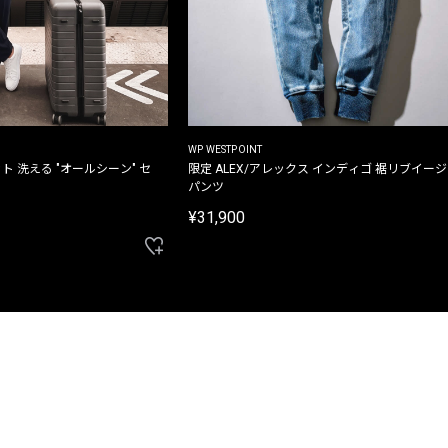
WP WESTPOINT
ト 洗える "オールシーン" セ
限定 ALEX/アレックス インディゴ 裾リブイー
パンツ
¥31,900