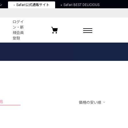
ン
Safari公式通販サイト
Safari BEST DELICIOUS
ログイ
ン・新
規会員
登録
ログイン・新規会員登録
お気に入りアイテム
ガイド
お気に入りブランド
お気に入り記事
最近チェックしたアイテム
格
価格の安い順
ポリシー
関する法律