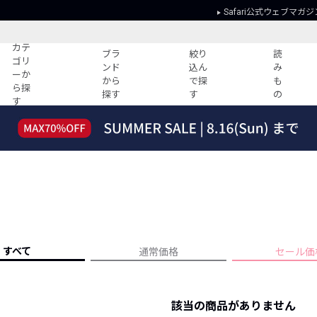
Safari公式ウェブマガジ
カテ
ブラ
絞り
読
ゴリ
ンド
込ん
み
ーか
から
で探
も
ら探
探す
す
の
す
読みもの
ガイド
ー
すべての記事
ショッピング
2026年のイチオシTシャツ！
初めての方
“WP”のイージーパンツを徹底解説&コ
Club Safari
ーデ紹介
よくある質問
HOTなコーデ TOP20
会社概要
ディネート
新ブランドご紹介！
会員利用規約
すべて
通常価格
セール価
人気記事ランキング
プライバシー
バイヤーズ レコメンド
特定商取引に
今週の別注アイテム
該当の商品がありません
ウィークリーコーデ