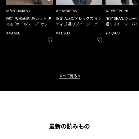
Safari CURRENT
WP WESTPOINT
WP WESTPOINT
限定 吸水速乾 UVカット 洗
限定 ALEX/アレックス イン
限定 SEAN/ショー
える "オールシーン" セット
ディゴ 裾リブイージーパン
裾リブイージーパン
アップ
ツ
¥49,500
¥31,900
¥31,900
すべて見る
最新の読みもの