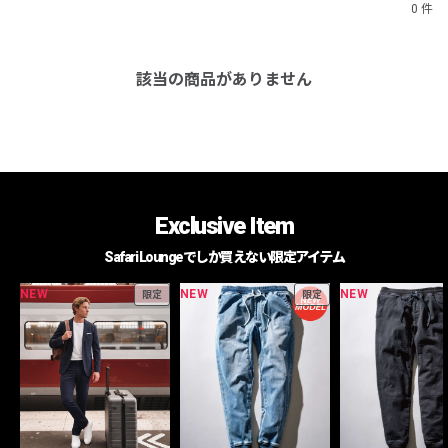
0 件
該当の商品がありません
Exclusive Item
Safari Loungeでしか買えない限定アイテム
NEW
NEW
NEW
限定
限定