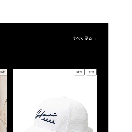
すべて見る
別注
限定
別注