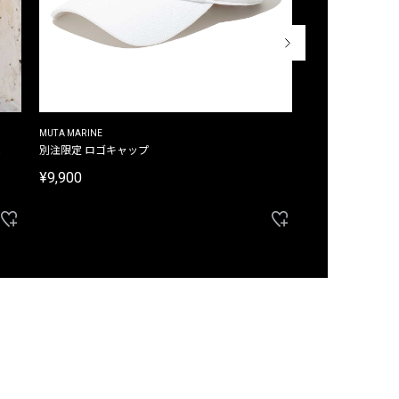
MUTA MARINE
CROSSLEY
ム
別注限定 ロゴキャップ
別注限定 ノースリ
¥9,900
¥8,580
40%OFF