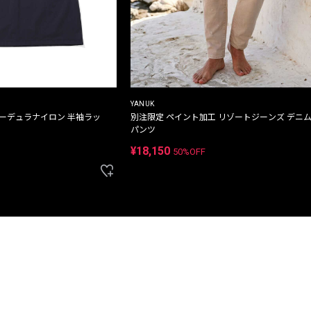
YANUK
コーデュラナイロン 半袖ラッ
別注限定 ペイント加工 リゾートジーンズ デニ
パンツ
¥18,150
50%OFF