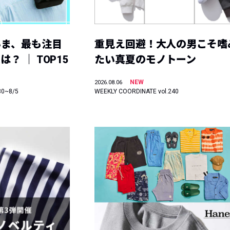
いま、最も注目
重見え回避！大人の男こそ嗜
？ ｜ TOP15
たい真夏のモノトーン
NEW
2026.08.06
30~8/5
WEEKLY COORDINATE vol.240