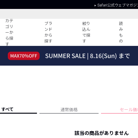
Safari公式ウェブマガジ
カテ
ブラ
絞り
読
ゴリ
ンド
込ん
み
ーか
から
で探
も
ら探
探す
す
の
す
読みもの
ガイド
ー
すべての記事
ショッピング
2026年のイチオシTシャツ！
初めての方
“WP”のイージーパンツを徹底解説&コ
Club Safari
ーデ紹介
よくある質問
HOTなコーデ TOP20
会社概要
ディネート
新ブランドご紹介！
会員利用規約
すべて
通常価格
セール価
人気記事ランキング
プライバシー
バイヤーズ レコメンド
特定商取引に
今週の別注アイテム
該当の商品がありません
ウィークリーコーデ