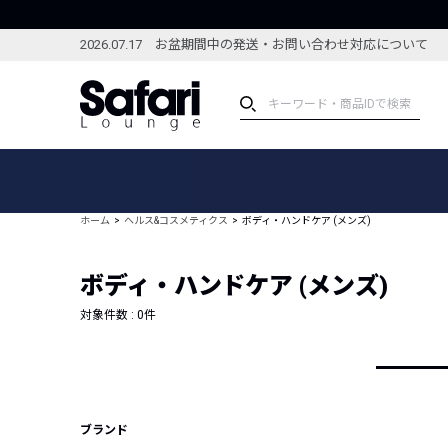
2026.07.17 お盆期間中の発送・お問い合わせ対応について
アイテム
スペシャル
カテゴリーから探す
スペシャルフィーチャ
ホーム
ヘルス&コスメティクス
ボディ・ハンドケア (メンズ)
ブランドから探す
特集記事
絞り込んで探す
ボディ・ハンドケア (メンズ)
新着アイテム
コーディネート
編集部のおすすめアイテム
対象件数 :
0
件
編集部のおすすめコー
ランキング
雑誌・カタログ掲載アイテム
セール
ブランド