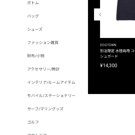
ボトム
バッグ
シューズ
ファッション雑貨
THE DUFFER OF ST.GEORGE
DOGTOWN
別注限定 ピグメントダイ バックプリント サーフ
別注限定 水陸両用 
財布/小物
プリントTシャツ
シュガード
¥9,900
¥14,300
アクセサリー/時計
インテリア/ルームアイテム
モバイル/ステーショナリー
サーフ/マリングッズ
ゴルフ