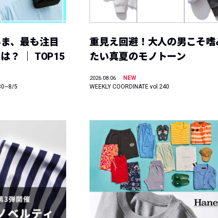
いま、最も注目
重見え回避！大人の男こそ嗜
？ ｜ TOP15
たい真夏のモノトーン
NEW
2026.08.06
30~8/5
WEEKLY COORDINATE vol.240