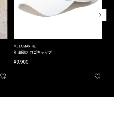
MUTA MARINE
CROSSLEY
ム
別注限定 ロゴキャップ
別注限定 ノースリ
¥9,900
¥8,580
40%OFF