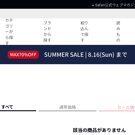
Safari公式ウェブマガジ
カテ
ブラ
絞り
読
ゴリ
ンド
込ん
み
ーか
から
で探
も
ら探
探す
す
の
す
読みもの
ガイド
ー
すべての記事
ショッピング
2026年のイチオシTシャツ！
初めての方
“WP”のイージーパンツを徹底解説&コ
Club Safari
ーデ紹介
よくある質問
HOTなコーデ TOP20
会社概要
ディネート
新ブランドご紹介！
会員利用規約
すべて
通常価格
セール価
人気記事ランキング
プライバシー
バイヤーズ レコメンド
特定商取引に
今週の別注アイテム
該当の商品がありません
ウィークリーコーデ