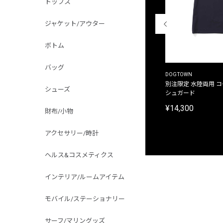
トップス
ジャケット/アウター
ボトム
バッグ
THE DUFFER OF ST.GEORGE
DOGTOWN
別注限定 ピグメントダイ バックプリント サーフ
別注限定 水陸両用 
シューズ
プリントTシャツ
シュガード
¥9,900
¥14,300
財布/小物
アクセサリー/時計
ヘルス&コスメティクス
インテリア/ルームアイテム
モバイル/ステーショナリー
サーフ/マリングッズ