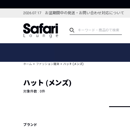
2026.07.17 お盆期間中の発送・お問い合わせ対応について
アイテム
スペシャル
カテゴリーから探す
スペシャルフィーチャ
ホーム
ファッション雑貨
ハット (メンズ)
ブランドから探す
特集記事
絞り込んで探す
ハット (メンズ)
新着アイテム
コーディネート
編集部のおすすめアイテム
対象件数 :
0
件
編集部のおすすめコー
ランキング
雑誌・カタログ掲載アイテム
セール
ブランド