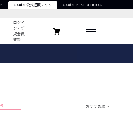
ン
Safari公式通販サイト
Safari BEST DELICIOUS
ログイ
ン・新
規会員
登録
ログイン・新規会員登録
お気に入りアイテム
ガイド
お気に入りブランド
お気に入り記事
最近チェックしたアイテム
格
おすすめ順
ポリシー
関する法律