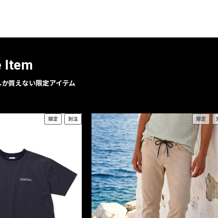
レコメンドアイテム
ピックアップアイテム
フォーカスブランド
セールおすすめアイテム
e Item
人気アイテム TOP 15
geでしか買えない限定アイテム
限定
別注
限定