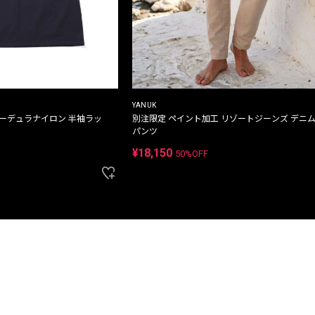
YANUK
コーデュラナイロン 半袖ラッ
別注限定 ペイント加工 リゾートジーンズ デニ
パンツ
¥18,150
50%OFF