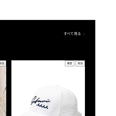
すべて見る
別注
限定
別注