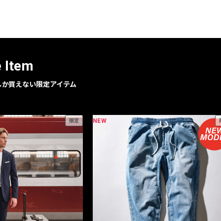
レコメンドアイテム
ピックアップアイテム
フォーカスブランド
セールおすすめアイテム
e Item
人気アイテム TOP 15
geでしか買えない限定アイテム
NEW
限定