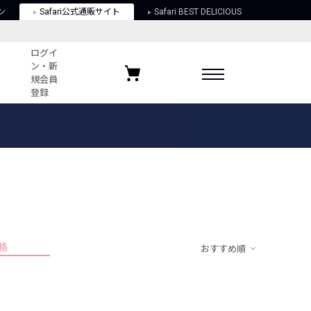
ン
Safari公式通販サイト
Safari BEST DELICIOUS
ログイ
ン・新
規会員
登録
ログイン・新規会員登録
お気に入りアイテム
ガイド
お気に入りブランド
お気に入り記事
最近チェックしたアイテム
格
おすすめ順
ポリシー
関する法律