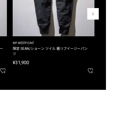
WP WESTPOINT
WP WESTPOINT
ジー
限定 SEAN/ショーン ツイル 裾リブイージーパン
限定 DAVID/デイヴィッド インデ
ツ
イージーパンツ
¥31,900
¥33,000