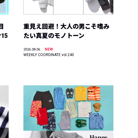
目
重見え回避！大人の男こそ嗜み
15
たい真夏のモノトーン
NEW
2026.08.06
WEEKLY COORDINATE vol.240