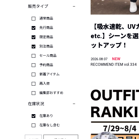
販売タイプ
通常商品
【吸水速乾、UV
先行商品
etc.】シーンを
限定商品
ットアップ！
別注商品
セール商品
NEW
2026.08.07
RECOMMEND ITEM vol.334
予約商品
新着アイテム
再入荷
編集部おすすめ
在庫状況
在庫あり
在庫なし含む