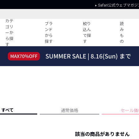
Safari公式ウェブマガジ
カテ
ブラ
絞り
読
ゴリ
ンド
込ん
み
ーか
から
で探
も
ら探
探す
す
の
す
読みもの
ガイド
ー
すべての記事
ショッピング
2026年のイチオシTシャツ！
初めての方
“WP”のイージーパンツを徹底解説&コ
Club Safari
ーデ紹介
よくある質問
HOTなコーデ TOP20
会社概要
ディネート
新ブランドご紹介！
会員利用規約
すべて
通常価格
セール価
人気記事ランキング
プライバシー
バイヤーズ レコメンド
特定商取引に
今週の別注アイテム
該当の商品がありません
ウィークリーコーデ