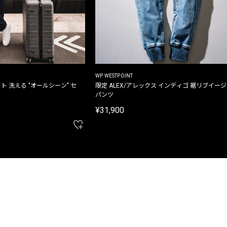
WP WESTPOINT
ト 洗える "オールシーン" セ
限定 ALEX/アレックス インディゴ 裾リブイー
パンツ
¥31,900