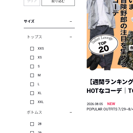
クリア
絞り込む
サイズ
トップス
XXS
XS
S
M
【週間ランキン
L
HOTなコーデ｜TO
XL
XXL
NEW
2026.08.05
POPULAR OUTFITS 7/29~8/
ボトムス
28
29