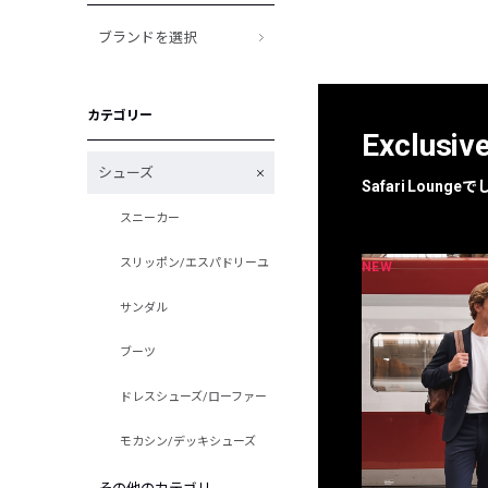
ブランドを選択
カテゴリー
Exclusiv
シューズ
Safari Loun
スニーカー
スリッポン/エスパドリーユ
NEW
NEW
限定
別注
サンダル
ブーツ
ドレスシューズ/ローファー
モカシン/デッキシューズ