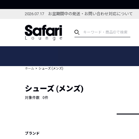
2026.07.17 お盆期間中の発送・お問い合わせ対応について
アイテム
スペシャル
カテゴリーから探す
スペシャルフィーチャ
ホーム
シューズ (メンズ)
ブランドから探す
特集記事
絞り込んで探す
シューズ (メンズ)
新着アイテム
コーディネート
編集部のおすすめアイテム
対象件数 :
0
件
編集部のおすすめコー
ランキング
雑誌・カタログ掲載アイテム
セール
ブランド