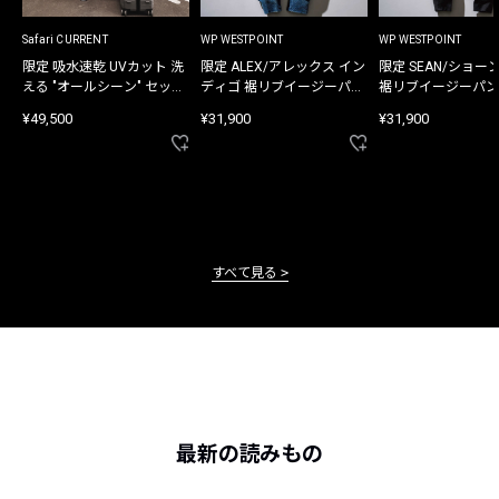
Safari CURRENT
WP WESTPOINT
WP WESTPOINT
限定 吸水速乾 UVカット 洗
限定 ALEX/アレックス イン
限定 SEAN/ショー
える "オールシーン" セット
ディゴ 裾リブイージーパン
裾リブイージーパン
アップ
ツ
¥49,500
¥31,900
¥31,900
すべて見る
最新の読みもの