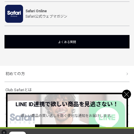
Safari Online
Safari公式ウェブマガジン
よくある質問
初めての方
Club Safariとは
LINE ID連携で欲しい商品を見逃さない！
ショッピングガイド
欲しい商品の買い逃しを防ぐ便利な通知をお届けします。
会社概要・規約
詳しくはこちら ＞
×