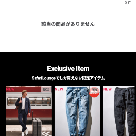
0 件
該当の商品がありません
Exclusive Item
Safari Loungeでしか買えない限定アイテム
NEW
NEW
NEW
限定
限定