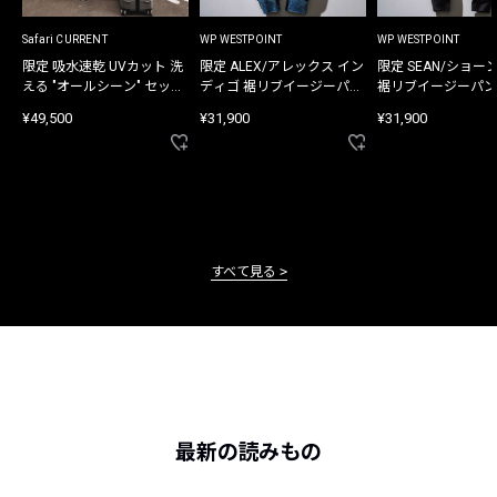
Safari CURRENT
WP WESTPOINT
WP WESTPOINT
限定 吸水速乾 UVカット 洗
限定 ALEX/アレックス イン
限定 SEAN/ショー
える "オールシーン" セット
ディゴ 裾リブイージーパン
裾リブイージーパン
アップ
ツ
¥49,500
¥31,900
¥31,900
すべて見る
最新の読みもの