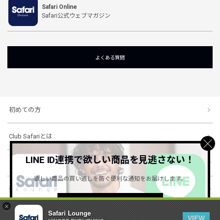
Safari Online
Safari公式ウェブマガジン
よくある質問
初めての方
Club Safariとは
LINE ID連携で欲しい商品を見逃さない！
ショッピングガイド
欲しい商品の買い逃しを防ぐ便利な通知をお届けします。
会社概要・規約
詳しくはこちら ＞
×
Safari Lounge
VIEW