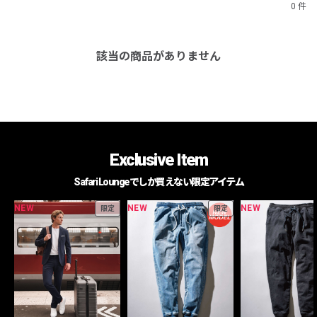
0 件
該当の商品がありません
Exclusive Item
Safari Loungeでしか買えない限定アイテム
NEW
NEW
NEW
限定
限定