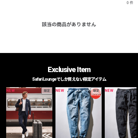
0 件
該当の商品がありません
Exclusive Item
Safari Loungeでしか買えない限定アイテム
NEW
NEW
NEW
限定
限定