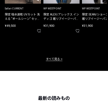
Safari CURRENT
WP WESTPOINT
WP WESTPOINT
限定 吸水速乾 UVカット 洗
限定 ALEX/アレックス イン
限定 SEAN/ショー
える "オールシーン" セット
ディゴ 裾リブイージーパン
裾リブイージーパン
アップ
ツ
¥49,500
¥31,900
¥31,900
すべて見る
最新の読みもの