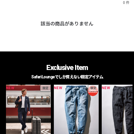
0 件
該当の商品がありません
Exclusive Item
Safari Loungeでしか買えない限定アイテム
NEW
NEW
NEW
限定
限定