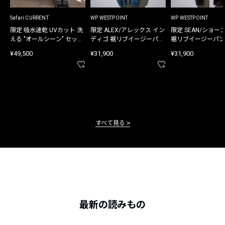
Safari CURRENT
WP WESTPOINT
WP WESTPOINT
限定 吸水速乾 UVカット 洗
限定 ALEX/アレックス イン
限定 SEAN/ショー
える "オールシーン" セット
ディゴ 裾リブイージーパン
裾リブイージーパン
アップ
ツ
¥49,500
¥31,900
¥31,900
すべて見る
最新の読みもの