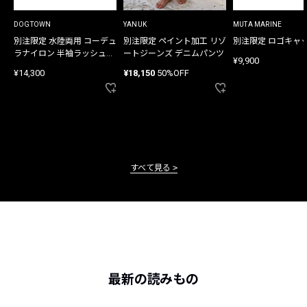
DOGTOWN
YANUK
MUTA MARINE
別注限定 水陸両用 コーデュ
別注限定 ペイント加工 リゾ
別注限定 ロゴキャ
ラナイロン 半袖ラッシュガ
ートジーンズ デニムパンツ
¥9,900
ード
¥14,300
¥18,150
50%OFF
すべて見る
最新の読みもの